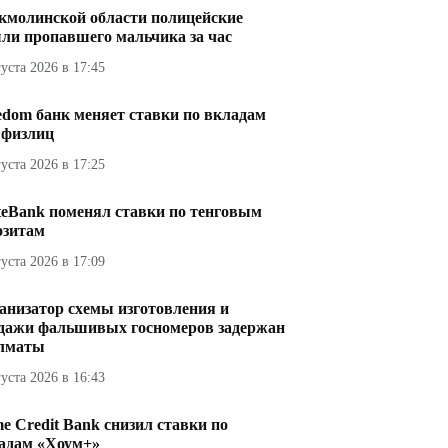
кмолинской области полицейские
ли пропавшего мальчика за час
густа 2026 в 17:45
edom банк меняет ставки по вкладам
 физлиц
густа 2026 в 17:25
teBank поменял ставки по тенговым
озитам
густа 2026 в 17:09
анизатор схемы изготовления и
дажи фальшивых госномеров задержан
лматы
густа 2026 в 16:43
e Credit Bank снизил ставки по
адам «Хоум+»