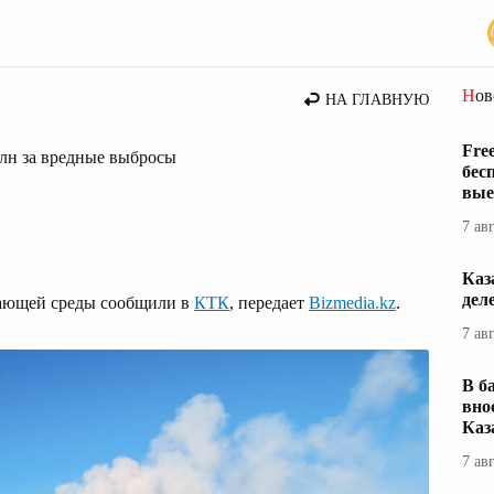
Но
НА ГЛАВНУЮ
Fre
млн за вредные выбросы
бес
вые
7 ав
Каз
дел
жающей среды сообщили в
КТК
, передает
Bizmedia.kz
.
7 ав
В б
вно
Каз
7 ав