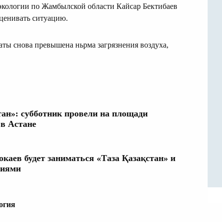
 экологии по Жамбылской области Кайсар Бектибаев
ценивать ситуацию.
маты снова превышена ньрма загрязнения воздуха,
тан»: субботник провели на площади
в Астане
Токаев будет заниматься «Таза Қазақстан» и
ниями
огия