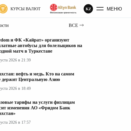
МЕНЮ
KZ
КУРСЫ ВАЛЮТ
вости
ВСЕ
edom и ФК «Кайрат» организуют
платные автобусы для болельщиков на
здной матч в Туркестане
густа 2026 в 21:39
ахстан: нефть и медь. Кто на самом
е держит Центральную Азию
густа 2026 в 18:49
азовые тарифы на услуги физлицам
сит изменения АО «Фридом Банк
ахстан»
густа 2026 в 17:57