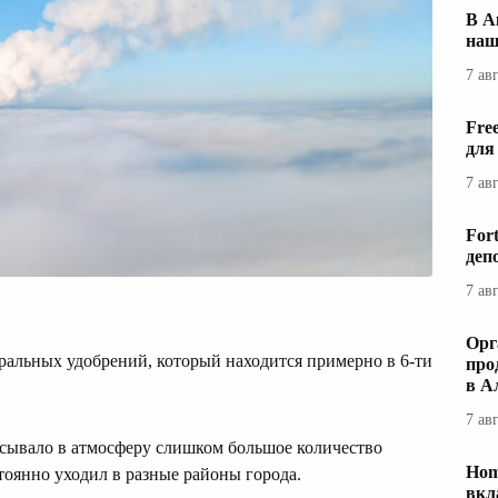
В А
наш
7 ав
Fre
для
7 ав
For
деп
7 ав
Орг
ральных удобрений, который находится примерно в 6-ти
про
в А
7 ав
сывало в атмосферу слишком большое количество
Hom
тоянно уходил в разные районы города.
вкл