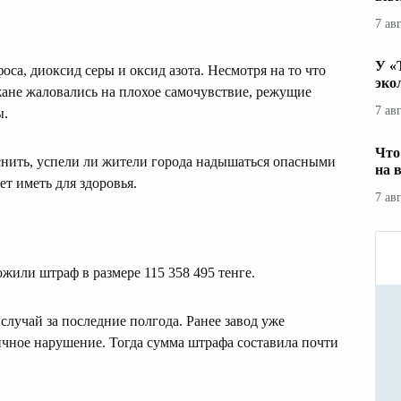
7 ав
У «
са, диоксид серы и оксид азота. Несмотря на то что
эко
жане жаловались на плохое самочувствие, режущие
7 ав
ы.
Что
нить, успели ли жители города надышаться опасными
на 
т иметь для здоровья.
7 ав
жили штраф в размере 115 358 495 тенге.
 случай за последние полгода. Ранее завод уже
ичное нарушение. Тогда сумма штрафа составила почти