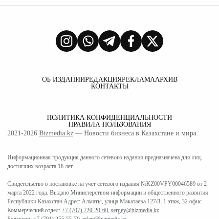
ОБ ИЗДАНИИ
РЕДАКЦИЯ
РЕКЛАМА
АРХИВ
КОНТАКТЫ
ПОЛИТИКА КОНФИДЕНЦИАЛЬНОСТИ
ПРАВИЛА ПОЛЬЗОВАНИЯ
2021-2026
Bizmedia.kz
— Новости бизнеса в Казахстане и мира.
Информационная продукция данного сетевого издания предназначена для лиц,
достигших возраста 18 лет
Свидетельство о постановке на учет сетевого издания №KZ00VPY00046589 от 2
марта 2022 года. Выдано Министерством информации и общественного развития
Республики Казахстан Адрес: Алматы, улица Макатаева 127/3, 1 этаж, 32 офис.
Коммерческий отдел:
+7 (707) 720-20-60
,
sergey@bizmedia.kz
Редакция:
+7 (701) 255-55-70
,
erlen@bizmedia.kz