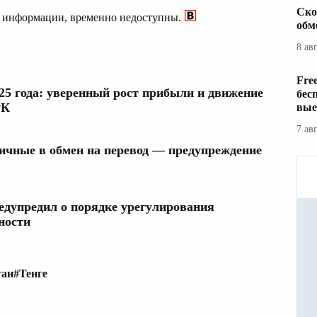
Ско
о информации, временно недоступны.
обм
8 ав
Fre
25 года: уверенный рост прибыли и движение
бес
РК
вые
7 ав
чные в обмен на перевод — предупреждение
едупредил о порядке урегулирования
ности
тан
#Тенге