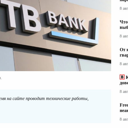
8 ав
Что
выб
8 ав
От 
гва
8 ав
н.
дов
8 ав
емя на сайте проводит технические работы,
Fre
неа
8 ав