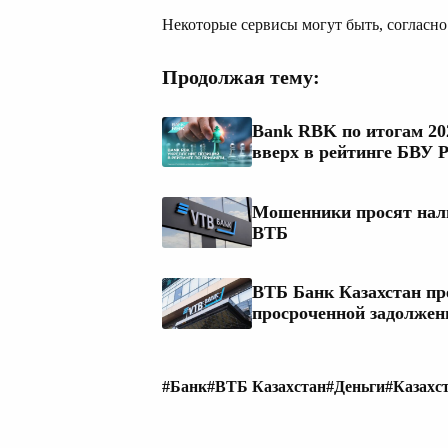
Некоторые сервисы могут быть, согласн
Продолжая тему:
Bank RBK по итогам 20
вверх в рейтинге БВУ 
Мошенники просят нали
ВТБ
ВТБ Банк Казахстан пр
просроченной задолжен
#Банк
#ВТБ Казахстан
#Деньги
#Казахс