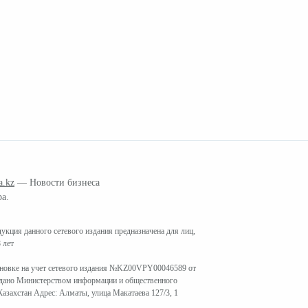
a.kz
— Новости бизнеса
ра.
кция данного сетевого издания предназначена для лиц,
 лет
ановке на учет сетевого издания №KZ00VPY00046589 от
ыдано Министерством информации и общественного
азахстан Адрес: Алматы, улица Макатаева 127/3, 1