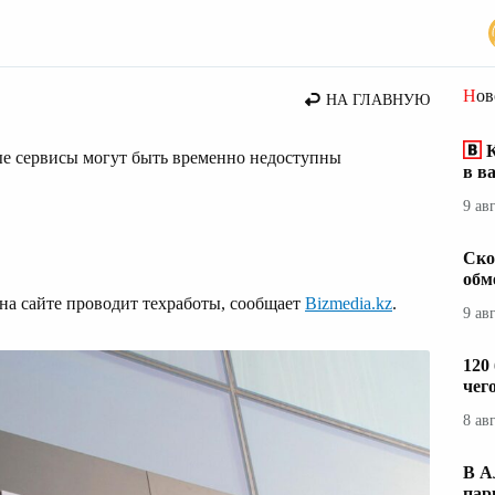
Но
НА ГЛАВНУЮ
К
рые сервисы могут быть временно недоступны
в в
9 ав
Ско
обм
 на сайте проводит техработы, сообщает
Bizmedia.kz
.
9 ав
120
чег
8 ав
В А
пар