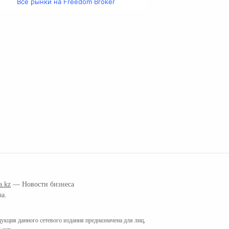
Все рынки на Freedom Broker
a.kz
— Новости бизнеса
ра.
кция данного сетевого издания предназначена для лиц,