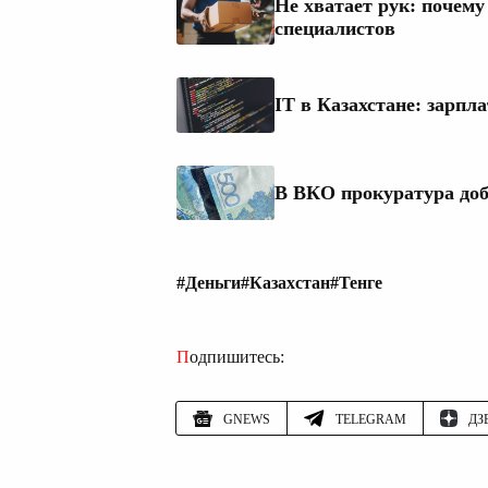
Не хватает рук: почему
специалистов
IT в Казахстане: зарпл
В ВКО прокуратура до
#Деньги
#Казахстан
#Тенге
Подпишитесь:
GNEWS
TELEGRAM
ДЗ