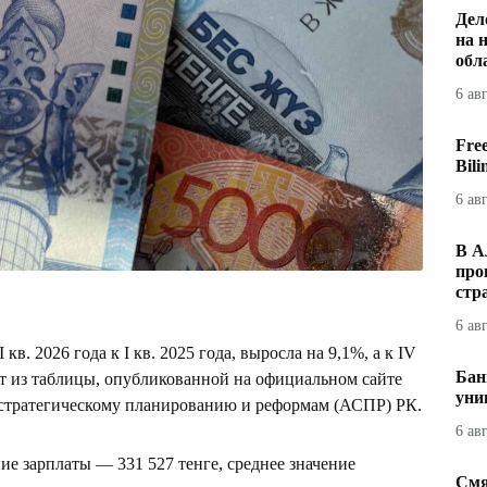
Дел
на 
обл
6 ав
Fre
Bil
6 ав
В А
про
стр
6 ав
в. 2026 года к I кв. 2025 года, выросла на 9,1%, а к IV
Бан
ует из таблицы, опубликованной на официальном сайте
уни
 стратегическому планированию и реформам (АСПР) РК.
6 ав
е зарплаты — 331 527 тенге, среднее значение
Смя