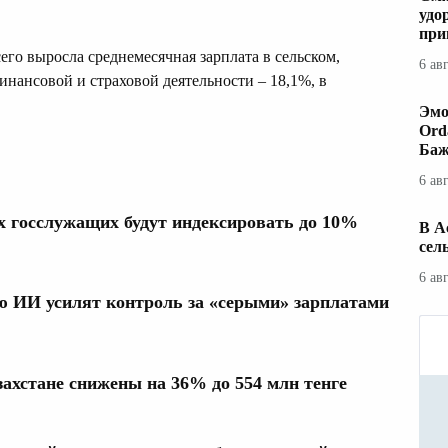
удо
при
сего выросла среднемесячная зарплата в сельском,
6 ав
инансовой и страховой деятельности – 18,1%, в
Эмо
Ord
Баж
6 ав
х госслужащих будут индексировать до 10%
В А
сел
6 ав
ю ИИ усилят контроль за «серыми» зарплатами
захстане снижены на 36% до 554 млн тенге