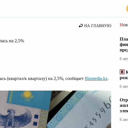
Но
НА ГЛАВНУЮ
Пла
лась на 2,5%
фин
пре
6 ав
К
рож
лась (квартал/к кварталу) на 2,5%, сообщает
Bizmedia.kz
.
6 ав
Отр
жил
эле
6 ав