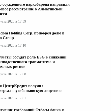
о осужденного наркобарона направили
новое рассмотрение в Алматинской
асти
густа 2026 в 17:39
edom Holding Corp. приобрел долю в
im Group
густа 2026 в 17:10
лматы обсудят роль ESG в снижении
изводственного травматизма и
аховых рисков
густа 2026 в 17:08
к ЦентрКредит получил
версальную банковскую лицензию
густа 2026 в 17:01
гчение требований Отбасы банка к