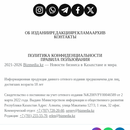
ОБ ИЗДАНИИ
РЕДАКЦИЯ
РЕКЛАМА
АРХИВ
КОНТАКТЫ
ПОЛИТИКА КОНФИДЕНЦИАЛЬНОСТИ
ПРАВИЛА ПОЛЬЗОВАНИЯ
2021-2026
Bizmedia.kz
— Новости бизнеса в Казахстане и мира.
Информационная продукция данного сетевого издания предназначена для лиц,
достигших возраста 18 лет
Свидетельство о постановке на учет сетевого издания №KZ00VPY00046589 от 2
марта 2022 года. Выдано Министерством информации и общественного развития
Республики Казахстан Адрес: Алматы, улица Макатаева 127/3, 1 этаж, 32 офис.
Коммерческий отдел:
+7 (707) 720-20-60
,
sergey@bizmedia.kz
Редакция:
+7 (701) 255-55-70
,
erlen@bizmedia.kz