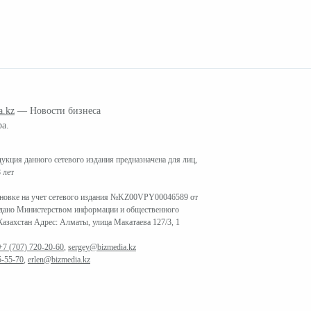
a.kz
— Новости бизнеса
ра.
кция данного сетевого издания предназначена для лиц,
 лет
ановке на учет сетевого издания №KZ00VPY00046589 от
ыдано Министерством информации и общественного
азахстан Адрес: Алматы, улица Макатаева 127/3, 1
+7 (707) 720-20-60
,
sergey@bizmedia.kz
5-55-70
,
erlen@bizmedia.kz