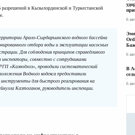
удо
6 разрешений в Кызылординской и Туркестанской
при
е.
6 ав
Эмо
ерритории Арало-Сырдарьинского водного бассейна
Ord
нированного отбора воды и эксплуатации насосных
Баж
трации. Для соблюдения принципов справедливого
6 ав
в инспекторы, совместно с сотрудниками
РГП «Казводхоз», проводили систематический
В А
положения Водного кодекса предоставили
сел
 инструменты для быстрого реагирования на
6 ав
йнулла Казтоганов, руководитель инспекции.