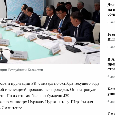
Дел
на 
обл
6 ав
Fre
Bil
6 ав
В А
про
стр
ации Республики Казахстан
6 ав
ов и ирригации РК, с января по октябрь текущего года
Бан
ой инспекцией проводились проверки. Они затронули
уни
и. По их итогам было возбуждено 439
ожено министру Нуржану Нуржигитову. Штрафы для
6 ав
,7 млн тенге.
Смя