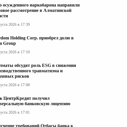
о осужденного наркобарона направили
новое рассмотрение в Алматинской
асти
густа 2026 в 17:39
edom Holding Corp. приобрел долю в
im Group
густа 2026 в 17:10
лматы обсудят роль ESG в снижении
изводственного травматизма и
аховых рисков
густа 2026 в 17:08
к ЦентрКредит получил
версальную банковскую лицензию
густа 2026 в 17:01
гчение требований Отбасы банка к