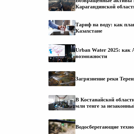
Возвращенные активы 
Карагандинской област
Тариф на воду: как пл
Казахстане
Urban Water 2025: как
возможности
Загрязнение реки Терен
В Костанайской области
млн тенге за незаконны
Водосберегающие техно