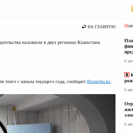
стана
Но
НА ГЛАВНУЮ
Пла
ательства наложили в двух регионах Казахстана
фин
пре
6 ав
К
рож
 тенге с начала текущего года, сообщает
Bizmedia.kz
.
6 ав
Отр
жил
эле
6 ав