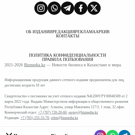
ОБ ИЗДАНИИ
РЕДАКЦИЯ
РЕКЛАМА
АРХИВ
КОНТАКТЫ
ПОЛИТИКА КОНФИДЕНЦИАЛЬНОСТИ
ПРАВИЛА ПОЛЬЗОВАНИЯ
2021-2026
Bizmedia.kz
— Новости бизнеса в Казахстане и мира.
Информационная продукция данного сетевого издания предназначена для лиц,
достигших возраста 18 лет
Свидетельство о постановке на учет сетевого издания №KZ00VPY00046589 от 2
марта 2022 года. Выдано Министерством информации и общественного развития
Республики Казахстан Адрес: Алматы, улица Макатаева 127/3, 1 этаж, 32 офис.
Коммерческий отдел:
+7 (707) 720-20-60
,
sergey@bizmedia.kz
Редакция:
+7 (701) 255-55-70
,
erlen@bizmedia.kz