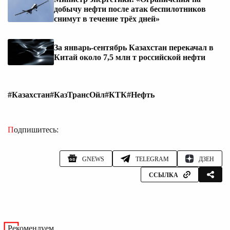
добычу нефти после атак беспилотников
снимут в течение трёх дней»
За январь-сентябрь Казахстан перекачал в
Китай около 7,5 млн т российской нефти
#Казахстан
#КазТрансОйл
#КТК
#Нефть
Подпишитесь:
GNEWS
TELEGRAM
ДЗЕН
ССЫЛКА
Рекомендуем