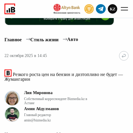
KZ
ПОДПИСАТЬ
Авто
Главное
Стиль жизни
22 октября 2025 в 14:45
Резкого роста цен на бензин и дизтопливо не будет —
Жумангарин
Лия Миронова
Собственный корреспондент Bizmedia.kz в
Астане
Амин Абдулманов
Главный редактор
amin@bizmedia.kz