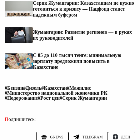
Серик Жумангарин: Казахстанцам не нужно
готовиться к кризису — Нацфонд станет
надежным буфером
Жумангарин: Развитие регионов — в руках
их руководителей
С 85 до 110 тысяч тенге: минимальную
зарплату предложили повысить в
Казахстане
#Бензин
#Дизель
#Казахстан
#Мажилис
#Министерство национальной экономики РК
#Подорожание
#Рост цен
#Серик Жумангарин
Подпишитесь:
GNEWS
TELEGRAM
ДЗЕН