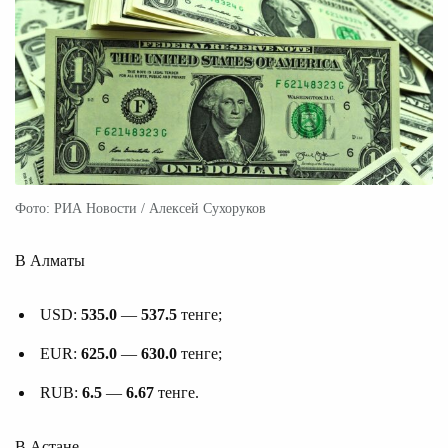
Фото: РИА Новости / Алексей Сухоруков
В Алматы
USD:
535.0
—
537.5
тенге;
EUR:
625.0
—
630.0
тенге;
RUB:
6.5
—
6.67
тенге.
В Астане