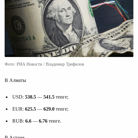
Фото: РИА Новости / Владимир Трефилов
В Алматы
USD:
538.5
—
541.5
тенге;
EUR:
625.5
—
629.0
тенге;
RUB:
6.6
—
6.76
тенге.
В Астане