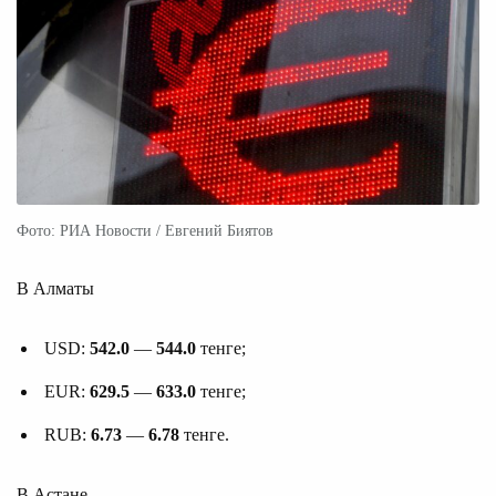
Фото: РИА Новости / Евгений Биятов
В Алматы
USD:
542.0
—
544.0
тенге;
EUR:
629.5
—
633.0
тенге;
RUB:
6.73
—
6.78
тенге.
В Астане