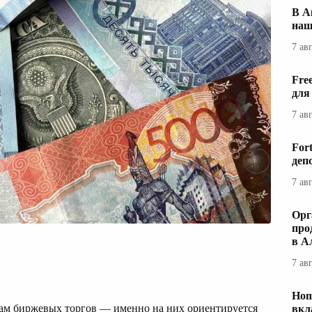
В А
наш
7 ав
Fre
для
7 ав
For
деп
7 ав
Орг
про
в А
7 ав
Hom
ам биржевых торгов — именно на них ориентируется
вкл