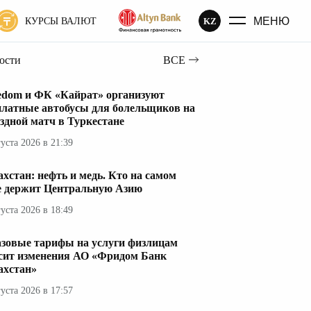
МЕНЮ
KZ
КУРСЫ ВАЛЮТ
вости
ВСЕ
edom и ФК «Кайрат» организуют
платные автобусы для болельщиков на
здной матч в Туркестане
густа 2026 в 21:39
ахстан: нефть и медь. Кто на самом
е держит Центральную Азию
густа 2026 в 18:49
азовые тарифы на услуги физлицам
сит изменения АО «Фридом Банк
ахстан»
густа 2026 в 17:57