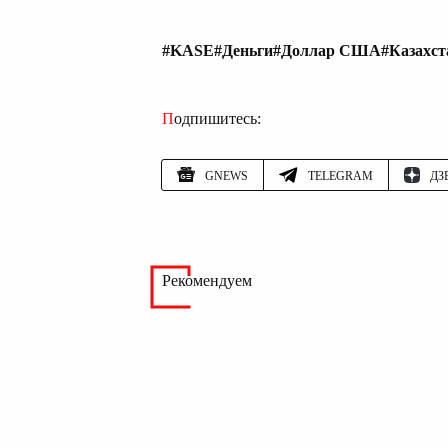
#KASE
#Деньги
#Доллар США
#Казахст
Подпишитесь:
GNEWS
TELEGRAM
ДЗ
Рекомендуем