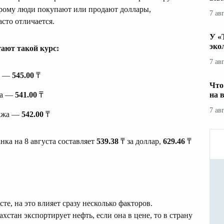
орому люди покупают или продают доллары,
7 ав
сто отличается.
У «
эко
ают такой курс:
7 ав
а —
545.00
₸
Что
жа —
541.00
₸
на 
7 ав
дажа —
542.00
₸
ка на 8 августа составляет
539.38
₸ за доллар,
629.46
₸
сте, на это влияет сразу несколько факторов.
стан экспортирует нефть, если она в цене, то в страну