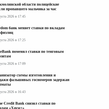
кмолинской области полицейские
ли пропавшего мальчика за час
густа 2026 в 17:45
edom банк меняет ставки по вкладам
 физлиц
густа 2026 в 17:25
teBank поменял ставки по тенговым
озитам
густа 2026 в 17:09
анизатор схемы изготовления и
дажи фальшивых госномеров задержан
лматы
густа 2026 в 16:43
e Credit Bank снизил ставки по
адам «Хоум+»