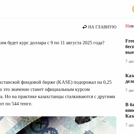
Но
НА ГЛАВНУЮ
Fre
им будет курс доллара с 9 по 11 августа 2025 года?
бес
вые
7 ав
Каз
дел
захстанской фондовой бирже (KASE) подорожал на 0,25
но это значение станет официальным курсом
7 ав
та. Но на практике казахстанцы сталкиваются с другими
т по 544 тенге.
В б
вно
Каз
7 ав