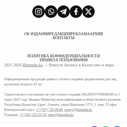
ОБ ИЗДАНИИ
РЕДАКЦИЯ
РЕКЛАМА
АРХИВ
КОНТАКТЫ
ПОЛИТИКА КОНФИДЕНЦИАЛЬНОСТИ
ПРАВИЛА ПОЛЬЗОВАНИЯ
2021-2026
Bizmedia.kz
— Новости бизнеса в Казахстане и мира.
Информационная продукция данного сетевого издания предназначена для лиц,
достигших возраста 18 лет
Свидетельство о постановке на учет сетевого издания №KZ00VPY00046589 от 2
марта 2022 года. Выдано Министерством информации и общественного развития
Республики Казахстан Адрес: Алматы, улица Макатаева 127/3, 1 этаж, 32 офис.
Коммерческий отдел:
+7 (707) 720-20-60
,
sergey@bizmedia.kz
Редакция:
+7 (701) 255-55-70
,
erlen@bizmedia.kz