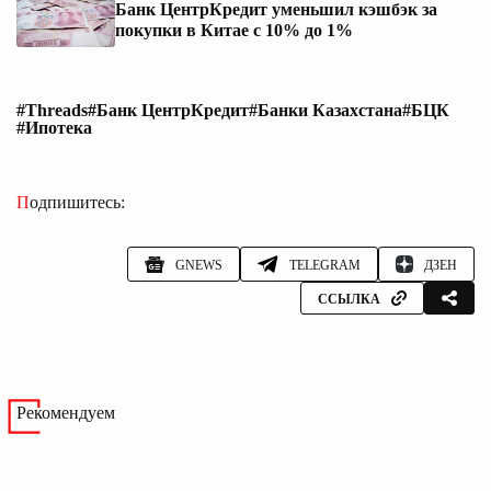
Банк ЦентрКредит уменьшил кэшбэк за
покупки в Китае с 10% до 1%
#Threads
#Банк ЦентрКредит
#Банки Казахстана
#БЦК
#Ипотека
Подпишитесь:
GNEWS
TELEGRAM
ДЗЕН
ССЫЛКА
Рекомендуем