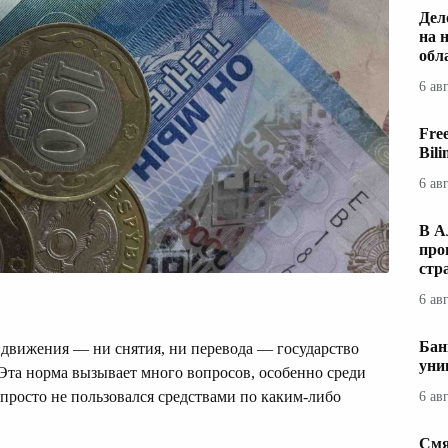
Дел
на 
обл
6 ав
Fre
Bil
6 ав
В А
про
стр
6 ав
Бан
о движения — ни снятия, ни перевода — государство
уни
 Эта норма вызывает много вопросов, особенно среди
и просто не пользовался средствами по каким-либо
6 ав
Смя