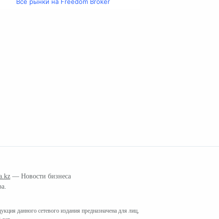
Все рынки на Freedom Broker
a.kz
— Новости бизнеса
ра.
кция данного сетевого издания предназначена для лиц,