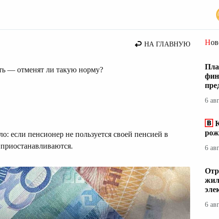
Но
НА ГЛАВНУЮ
Пла
ить — отменят ли такую норму?
фин
пре
6 ав
К
рож
ло: если пенсионер не пользуется своей пенсией в
 приостанавливаются.
6 ав
Отр
жил
эле
6 ав