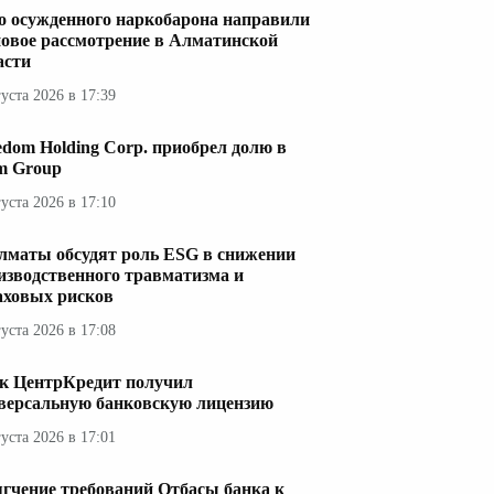
о осужденного наркобарона направили
новое рассмотрение в Алматинской
асти
густа 2026 в 17:39
edom Holding Corp. приобрел долю в
im Group
густа 2026 в 17:10
лматы обсудят роль ESG в снижении
изводственного травматизма и
аховых рисков
густа 2026 в 17:08
к ЦентрКредит получил
версальную банковскую лицензию
густа 2026 в 17:01
гчение требований Отбасы банка к