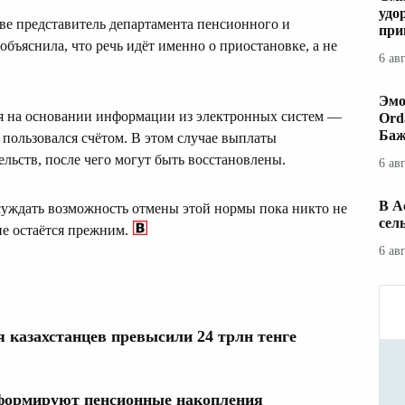
удо
ве представитель департамента пенсионного и
при
бъяснила, что речь идёт именно о приостановке, а не
6 ав
Эмо
ся на основании информации из электронных систем —
Ord
Баж
е пользовался счётом. В этом случае выплаты
льств, после чего могут быть восстановлены.
6 ав
В А
бсуждать возможность отмены этой нормы пока никто не
сел
не остаётся прежним.
6 ав
 казахстанцев превысили 24 трлн тенге
 формируют пенсионные накопления