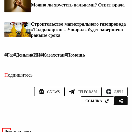
Можно ли хрустеть пальцами? Ответ врача
Строительство магистрального газопровода
«Талдыкорган – Ушарал» будет завершено
раньше срока
#Газ
#Деньги
#ИИ
#Казахстан
#Помощь
Подпишитесь:
GNEWS
TELEGRAM
ДЗЕН
ССЫЛКА
Рекомендуем