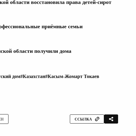
ой области восстановила права детей-сирот
рофессиональные приёмные семьи
ской области получили дома
тский дом
#Казахстан
#Касым-Жомарт Токаев
ЕН
ССЫЛКА