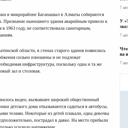
7 ав
ржки в микрорайоне Баганашыл в Алматы собираются
У «
ев. Признание нынешнего здания аварийным привело к
эко
 в 1963 году, не соответствовала санитарным,
аниям.
7 ав
Что
тинской области, в стенах старого здания появились
на 
абжения сильно изношены и не подлежат
7 ав
еобходимая инфраструктура, поскольку одна и та же
овый зал и столовая.
оявилось видео, вызвавшее широкий общественный
ники детского дома отказываются садиться в автобусы,
ыми телами. Некоторые из детей плакали, одна девочка
редположительно, пострадал в давке. На место прибыли
 только усилило напряжение.