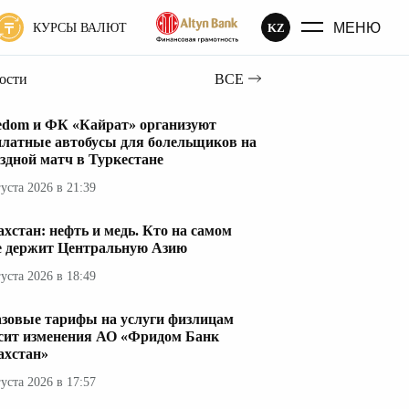
МЕНЮ
KZ
КУРСЫ ВАЛЮТ
вости
ВСЕ
edom и ФК «Кайрат» организуют
платные автобусы для болельщиков на
здной матч в Туркестане
густа 2026 в 21:39
ахстан: нефть и медь. Кто на самом
е держит Центральную Азию
густа 2026 в 18:49
азовые тарифы на услуги физлицам
сит изменения АО «Фридом Банк
ахстан»
густа 2026 в 17:57