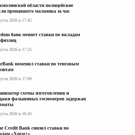
кмолинской области полицейские
ли пропавшего мальчика за час
густа 2026 в 17:45
edom банк меняет ставки по вкладам
 физлиц
густа 2026 в 17:25
teBank поменял ставки по тенговым
озитам
густа 2026 в 17:09
анизатор схемы изготовления и
дажи фальшивых госномеров задержан
лматы
густа 2026 в 16:43
e Credit Bank снизил ставки по
адам «Хоум+»