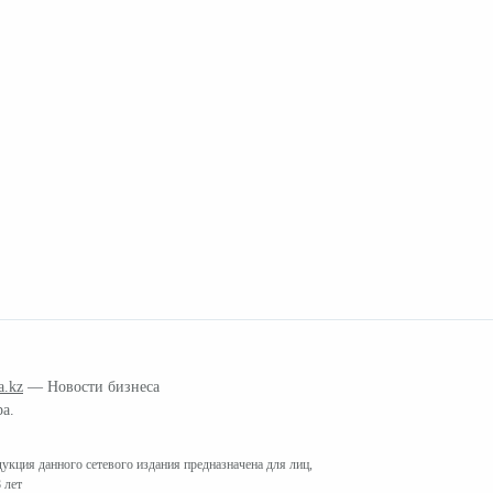
a.kz
— Новости бизнеса
ра.
кция данного сетевого издания предназначена для лиц,
 лет