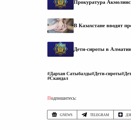
Прокуратура Акмолинск
В Казахстане вводят п
Дети-сироты в Алматин
#Дархан Сатыбалды
#Дети-сироты
#Де
#Скандал
Подпишитесь:
GNEWS
TELEGRAM
ДЗ