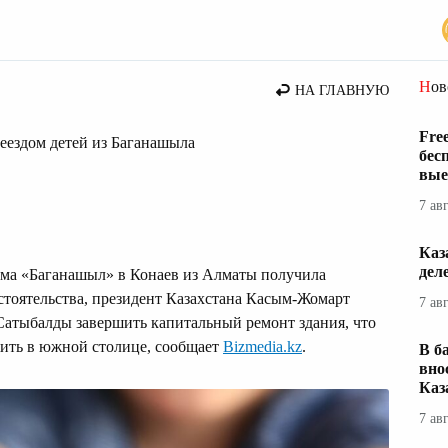
стана
Но
НА ГЛАВНУЮ
Fre
реездом детей из Баганашыла
бес
вые
7 ав
Каз
дел
дома «Баганашыл» в Конаев из Алматы получила
тоятельства, президент Казахстана Касым-Жомарт
7 ав
атыбалды завершить капитальный ремонт здания, что
жить в южной столице, сообщает
Bizmedia.kz
.
В б
вно
Каз
7 ав