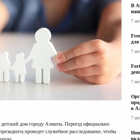
В А
наш
7 ав
Fre
для
7 ав
For
деп
7 ав
Орг
про
в А
7 ав
ь детский дом городу Алматы. Переезд официально
президента проведет служебное расследование, чтобы
Hom
вкл
зошло.