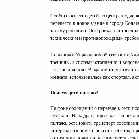
Сообщалось, что детей из центра подде
перевести в новое здание в городе Кона
такому решению. Постройка, построенная
техническим и противопожарным требов
По данным Управления образования Алма
трещины, а системы отопления и водосн
восстановлению. В здании отсутствует н
комната использовалась как спортзал, акт
Почему дети против?
На фоне сообщений о переезде в сети п
резонанс. На кадрах видно, как воспитан
пытаясь остановить транспорт собственн
потеряла сознание, ещё один ребёнок, п
сотрудники полиции, чьё вмешательство