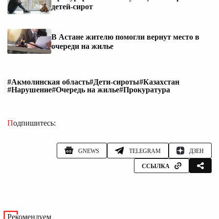
детей-сирот
В Астане жителю помогли вернут место в
очереди на жилье
#Акмолинская область
#Дети-сироты
#Казахстан
#Нарушение
#Очередь на жилье
#Прокуратура
Подпишитесь:
GNEWS
TELEGRAM
ДЗЕН
ССЫЛКА
Рекомендуем