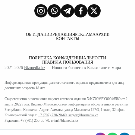
ОБ ИЗДАНИИ
РЕДАКЦИЯ
РЕКЛАМА
АРХИВ
КОНТАКТЫ
ПОЛИТИКА КОНФИДЕНЦИАЛЬНОСТИ
ПРАВИЛА ПОЛЬЗОВАНИЯ
2021-2026
Bizmedia.kz
— Новости бизнеса в Казахстане и мира.
Информационная продукция данного сетевого издания предназначена для лиц,
достигших возраста 18 лет
Свидетельство о постановке на учет сетевого издания №KZ00VPY00046589 от 2
марта 2022 года. Выдано Министерством информации и общественного развития
Республики Казахстан Адрес: Алматы, улица Макатаева 127/3, 1 этаж, 32 офис.
Коммерческий отдел:
+7 (707) 720-20-60
,
sergey@bizmedia.kz
Редакция:
+7 (701) 255-55-70
,
erlen@bizmedia.kz