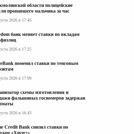
кмолинской области полицейские
ли пропавшего мальчика за час
густа 2026 в 17:45
edom банк меняет ставки по вкладам
 физлиц
густа 2026 в 17:25
teBank поменял ставки по тенговым
озитам
густа 2026 в 17:09
анизатор схемы изготовления и
дажи фальшивых госномеров задержан
лматы
густа 2026 в 16:43
e Credit Bank снизил ставки по
адам «Хоум+»