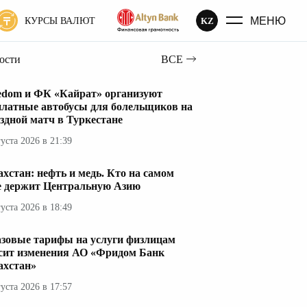
МЕНЮ
KZ
КУРСЫ ВАЛЮТ
вости
ВСЕ
edom и ФК «Кайрат» организуют
платные автобусы для болельщиков на
здной матч в Туркестане
густа 2026 в 21:39
ахстан: нефть и медь. Кто на самом
е держит Центральную Азию
густа 2026 в 18:49
азовые тарифы на услуги физлицам
сит изменения АО «Фридом Банк
ахстан»
густа 2026 в 17:57