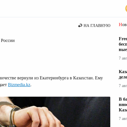
стана
Но
НА ГЛАВНУЮ
Fre
 России
бес
вые
7 ав
Каз
дел
ичестве вернули из Екатеринбурга в Казахстан. Ему
щает
Bizmedia.kz
.
7 ав
В б
вно
Каз
7 ав