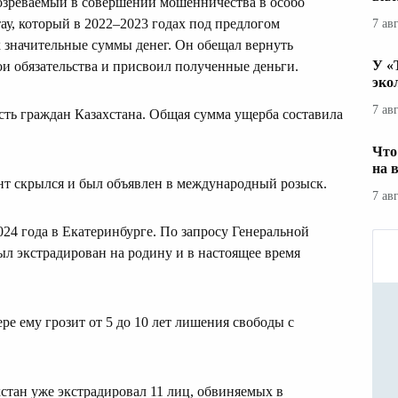
озреваемый в совершении мошенничества в особо
ау, который в 2022–2023 годах под предлогом
7 ав
 значительные суммы денег. Он обещал вернуть
У «
ои обязательства и присвоил полученные деньги.
эко
7 ав
есть граждан Казахстана. Общая сумма ущерба составила
Что
на 
т скрылся и был объявлен в международный розыск.
7 ав
24 года в Екатеринбурге. По запросу Генеральной
л экстрадирован на родину и в настоящее время
ре ему грозит от 5 до 10 лет лишения свободы с
хстан уже экстрадировал 11 лиц, обвиняемых в