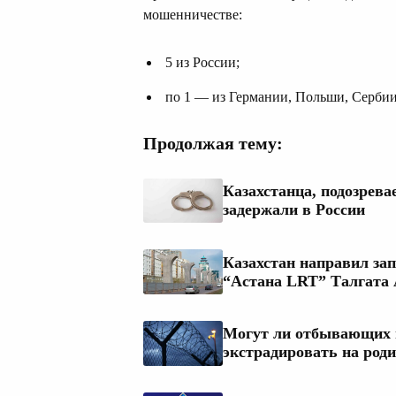
мошенничестве:
5 из России;
по 1 — из Германии, Польши, Сербии
Продолжая тему:
Казахстанца, подозрева
задержали в России
Казахстан направил зап
“Астана LRT” Талгата
Могут ли отбывающих н
экстрадировать на род