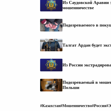
Из Саудовской Аравии 
мошенничестве
Подозреваемого в поку
Талгат Ардан будет экс
Из России экстрадиров
Подозреваемый в мошен
Польши
#Казахстан
#Мошенничество
#Россия
#Э