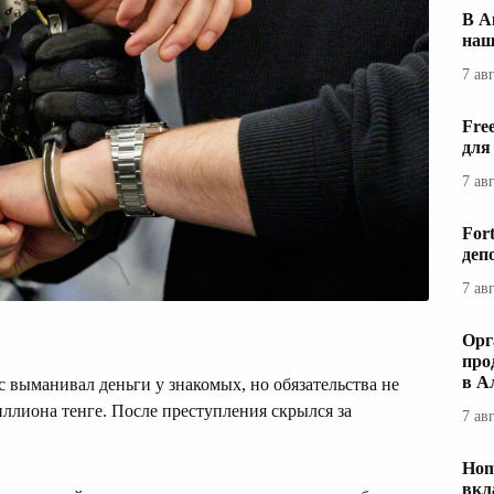
В А
наш
7 ав
Fre
для
7 ав
For
деп
7 ав
Орг
про
в А
 выманивал деньги у знакомых, но обязательства не
лиона тенге. После преступления скрылся за
7 ав
Hom
вкл