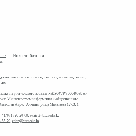
a.kz
— Новости бизнеса
ра.
кция данного сетевого издания предназначена для лиц,
 лет
ановке на учет сетевого издания №KZ00VPY00046589 от
ыдано Министерством информации и общественного
азахстан Адрес: Алматы, улица Макатаева 127/3, 1
+7 (707) 720-20-60
,
sergey@bizmedia.kz
5-55-70
,
erlen@bizmedia.kz