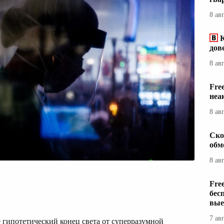
8 ав
дов
8 ав
Fre
неа
8 ав
Ско
обм
8 ав
Fre
бес
вые
7 ав
 гипотетический конец света от суперразумной