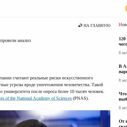
Но
НА ГЛАВНУЮ
120
 провели анализ
чег
8 ав
В А
пар
ании считают реальные риски искусственного
8 ав
тные угрозы вроде уничтожения человечества. Такой
 университета после опроса более 10 тысяч человек.
Что
gs of the National Academy of Sciences
(PNAS).
выб
8 ав
От 
гва