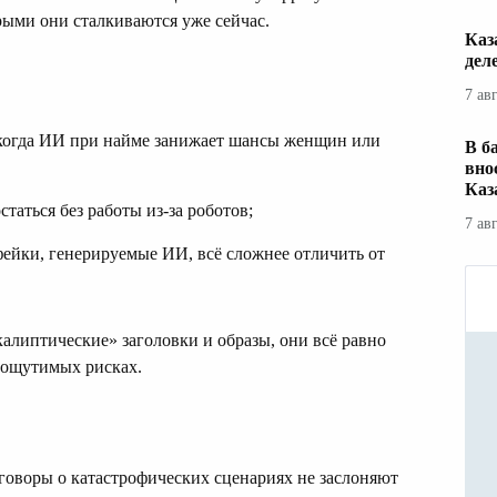
рыми они сталкиваются уже сейчас.
Каз
дел
7 ав
когда ИИ при найме занижает шансы женщин или
В б
вно
Каз
таться без работы из-за роботов;
7 ав
ейки, генерируемые ИИ, всё сложнее отличить от
алиптические» заголовки и образы, они всё равно
 ощутимых рисках.
говоры о катастрофических сценариях не заслоняют