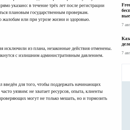
Fre
рямо указано: в течение трёх лет после регистрации
бес
ться плановым государственным проверкам.
вые
 жалобам или при угрозе жизни и здоровью.
7 ав
Каз
дел
я исключили из плана, незаконные действия отменены.
7 ав
олкнутся с излишним административным давлением.
ыл введён для того, чтобы поддержать начинающих
часто уязвим: не хватает ресурсов, опыта, клиенты
проверяющих могут не только мешать, но и тормозить