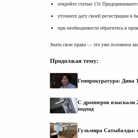
откройте статью 131 Предпринимател
уточните дату своей регистрации в ба
при необходимости обратитесь в про
Знать свои права — это уже половина за
Продолжая тему:
Генпрокуратура: Дина 
С дропперов взыскали 2
подход
Гульмира Сатыбалды: е