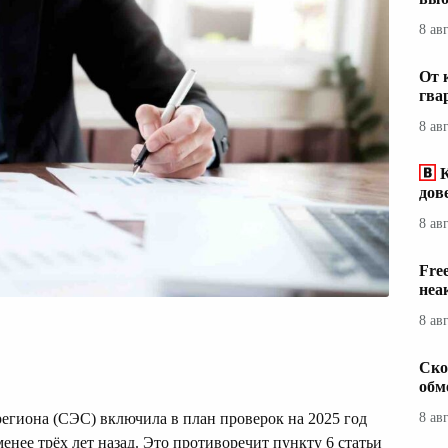
8 ав
От 
гва
8 ав
дов
8 ав
Fre
неа
8 ав
Ско
обм
егиона (СЭС) включила в план проверок на 2025 год
8 ав
енее трёх лет назад. Это противоречит пункту 6 статьи