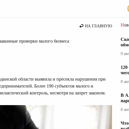
Но
НА ГЛАВНУЮ
Ско
законные проверки малого бизнеса
обм
9 ав
120
чег
инской области выявила и пресекла нарушения при
8 ав
дпринимателей. Более 190 субъектов малого и
филактический контроль, несмотря на запрет законом.
В А
пар
8 ав
Что
выб