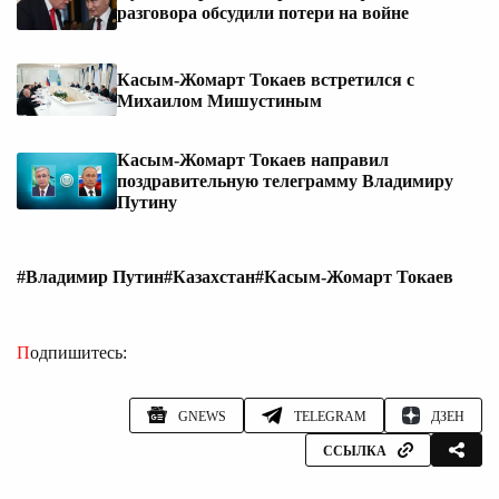
разговора обсудили потери на войне
Касым-Жомарт Токаев встретился с
Михаилом Мишустиным
Касым-Жомарт Токаев направил
поздравительную телеграмму Владимиру
Путину
#Владимир Путин
#Казахстан
#Касым-Жомарт Токаев
Подпишитесь:
GNEWS
TELEGRAM
ДЗЕН
ССЫЛКА