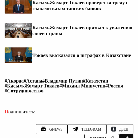
Касым-Жомарт Токаев проведет встречу с
главами казахстанских банков
Касым-Жомарт Токаев призвал к уважению
своей страны
Токаев высказался о штрафах в Казахстане
#Акорда
#Астана
#Владимир Путин
#Казахстан
#Касым-Жомарт Токаев
#Михаил Мишустин
#Россия
#Сотрудничество
Подпишитесь:
GNEWS
TELEGRAM
ДЗЕН