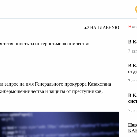
стана
Но
НА ГЛАВНУЮ
В К
ветственность за интернет-мошенничество
7 ав
В К
отд
7 ав
 запрос на имя Генерального прокурора Казахстана
кибермошенничества и защиты от преступников,
В К
сис
7 ав
Нов
БА