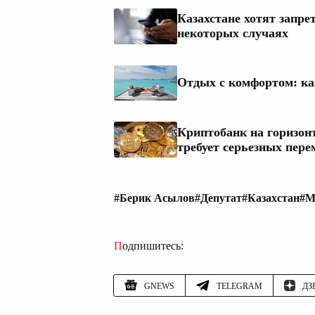
Казахстане хотят запре
некоторых случаях
Отдых с комфортом: ка
Криптобанк на горизон
требует серьезных пере
#Берик Асылов
#Депутат
#Казахстан
#М
Подпишитесь:
GNEWS
TELEGRAM
ДЗ