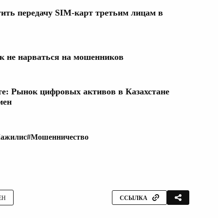
тить передачу SIM-карт третьим лицам в
к не нарваться на мошенников
те: Рынок цифровых активов в Казахстане
мен
ажилис
#Мошенничество
ЕН
ССЫЛКА