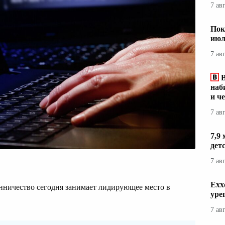
7 ав
Пок
июл
7 ав
наб
и ч
7 ав
7,9
дет
7 ав
Exx
енничество сегодня занимает лидирующее место в
уре
7 ав