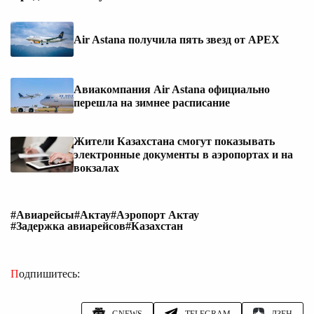
Air Astana получила пять звезд от APEX
Авиакомпания Air Astana официально
перешла на зимнее расписание
Жители Казахстана смогут показывать
электронные документы в аэропортах и на
вокзалах
#Авиарейсы
#Актау
#Аэропорт Актау
#Задержка авиарейсов
#Казахстан
Подпишитесь:
GNEWS
TELEGRAM
ДЗЕН