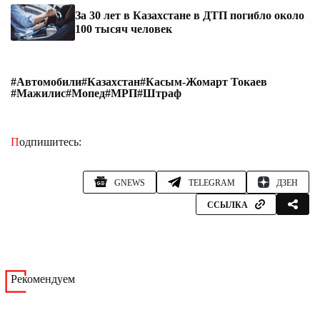
За 30 лет в Казахстане в ДТП погибло около
100 тысяч человек
#Автомобили
#Казахстан
#Касым-Жомарт Токаев
#Мажилис
#Мопед
#МРП
#Штраф
Подпишитесь:
GNEWS
TELEGRAM
ДЗЕН
ССЫЛКА
Рекомендуем