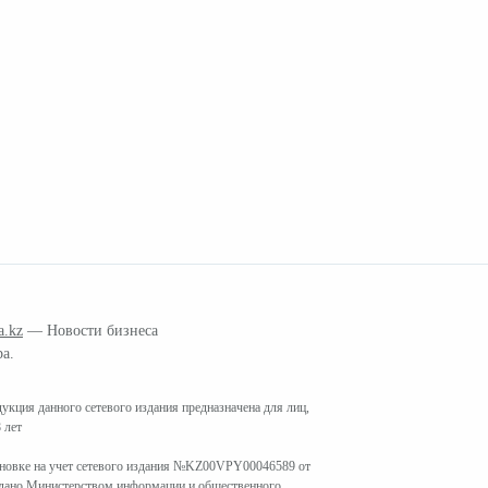
a.kz
— Новости бизнеса
ра.
кция данного сетевого издания предназначена для лиц,
 лет
ановке на учет сетевого издания №KZ00VPY00046589 от
ыдано Министерством информации и общественного