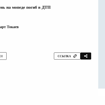
нь на мопеде погиб в ДТП
рт Токаев
ЕН
ССЫЛКА