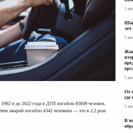
5 ав
Шай
лет
5 ав
Жаң
вто
пре
орг
5 ав
От 
где
1992 и до 2022 года в ДТП погибли 85609 человек.
5 ав
твие аварий погибло 4342 человека — это в 2,2 раза
В п
обр