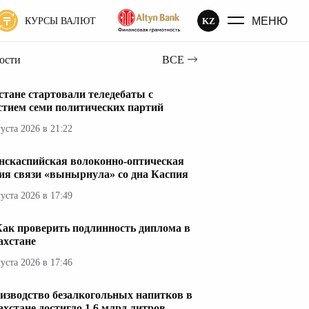
МЕНЮ
KZ
КУРСЫ ВАЛЮТ
вости
ВСЕ
стане стартовали теледебаты с
стием семи политических партий
густа 2026 в 21:22
нскаспийская волоконно-оптическая
ия связи «вынырнула» со дна Каспия
густа 2026 в 17:49
Как проверить подлинность диплома в
ахстане
густа 2026 в 17:46
изводство безалкогольных напитков в
ахстане достигло 1,6 млрд литров