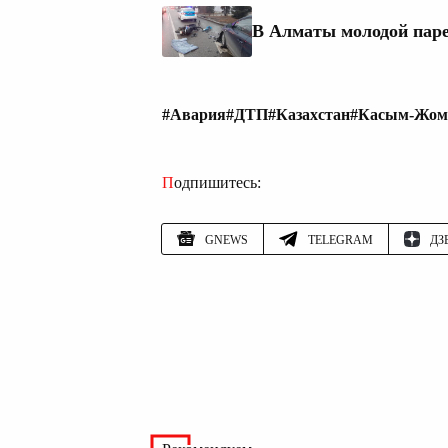
В Алматы молодой паре
#Авария
#ДТП
#Казахстан
#Касым-Жома
Подпишитесь:
GNEWS
TELEGRAM
ДЗ