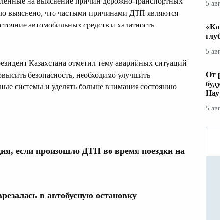
авленные на выяснение причин дорожно-транспортных
5 ав
ыло выяснено, что частыми причинами ДТП являются
остояние автомобильных средств и халатность
«Ка
глу
5 ав
резидент Казахстана отметил тему аварийных ситуаций
От 
повысить безопасность, необходимо улучшить
буд
ьные системы и уделять больше внимания состоянию
Нау
5 ав
ия, если произошло ДТП во время поездки на
резалась в автобусную остановку