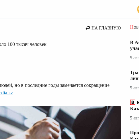
Но
НА ГЛАВНУЮ
В А
оло 100 тысяч человек
уча
5 ав
Тра
лин
юдей, но в последние годы замечается сокращение
5 ав
dia.kz
.
Каз
5 ав
Про
Каз