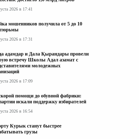
густа 2026 в 17:41
ка мошенников получила от 5 до 10
 тюрьмы
густа 2026 в 17:31
а адамдар и Дала Қырандары провели
рую встречу Школы Адал азамат с
дставителями молодежных
анизаций
густа 2026 в 17:09
скорой помощи до обувной фабрики:
 партии искали поддержку избирателей
густа 2026 в 16:54
орту Курык станут быстрее
абатывать грузы