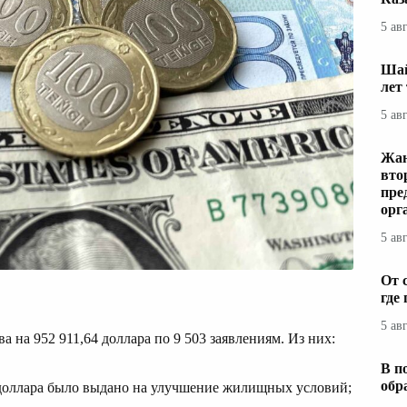
5 ав
Шай
лет
5 ав
Жаң
вто
пре
орг
5 ав
От 
где
5 ав
 на 952 911,64 доллара по 9 503 заявлениям. Из них:
В п
обр
4 доллара было выдано на улучшение жилищных условий;