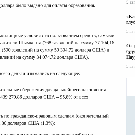
5 ав
 доллара было выдано для оплаты образования.
«Ка
глу
5 ав
и жилищные условия с использованием средств, самыми
ь жители Шымкента (768 заявлений на сумму 77 104,16
От 
(590 заявлений на сумму 59 304,72 доллара США) и
буд
явлений на сумму 34 074,72 доллара США).
Нау
5 ав
 всего деньги изымались на следующее:
ительные сбережения для дальнейшего накопления
 439 279,86 долларов США – 95,8% от всех
ть по гражданско-правовым сделкам (окончательный
78,86 долларов США (1,3%);
я получения ипотечного жилищного займа на