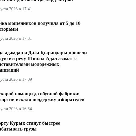
густа 2026 в 17:41
ка мошенников получила от 5 до 10
 тюрьмы
густа 2026 в 17:31
а адамдар и Дала Қырандары провели
рую встречу Школы Адал азамат с
дставителями молодежных
анизаций
густа 2026 в 17:09
скорой помощи до обувной фабрики:
 партии искали поддержку избирателей
густа 2026 в 16:54
орту Курык станут быстрее
абатывать грузы