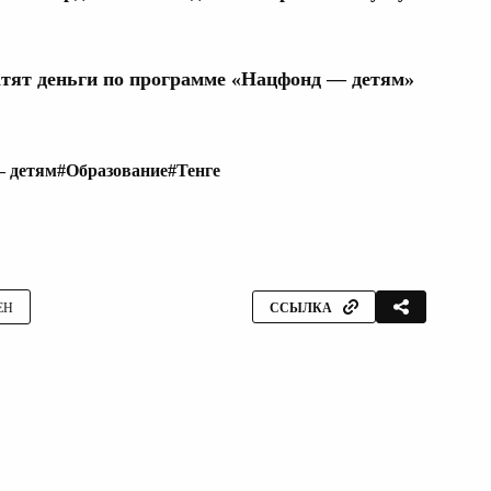
атят деньги по программе «Нацфонд — детям»
 детям
#Образование
#Тенге
ЕН
ССЫЛКА