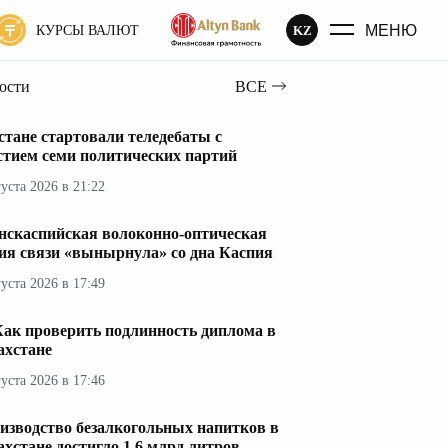
МЕНЮ
KZ
КУРСЫ ВАЛЮТ
вости
ВСЕ
стане стартовали теледебаты с
стием семи политических партий
густа 2026 в 21:22
нскаспийская волоконно-оптическая
ия связи «вынырнула» со дна Каспия
густа 2026 в 17:49
Как проверить подлинность диплома в
ахстане
густа 2026 в 17:46
изводство безалкогольных напитков в
ахстане достигло 1,6 млрд литров