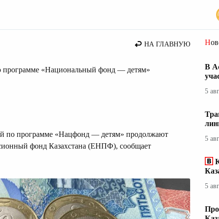
стана
Но
НА ГЛАВНУЮ
В А
по программе «Национальный фонд — детям»
уча
5 ав
Тра
лин
ний по программе «Нацфонд — детям» продолжают
5 ав
сионный фонд Казахстана (ЕНПФ), сообщает
Каз
5 ав
Про
Каз