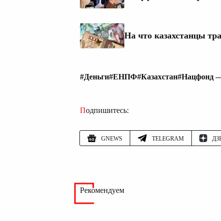
На что казахстанцы тр
#Деньги
#ЕНПФ
#Казахстан
#Нацфонд —
Подпишитесь:
GNEWS
TELEGRAM
ДЗ
Рекомендуем