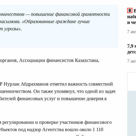
шенничеством — повышение финансовой грамотности
наб
асымова. «Образованные граждане лучше
и ч
т угрозы».
7 ав
7,9
дет
сорганов, Ассоциации финансистов Казахстана,
7 ав
Р Нурлан Абдрахманов отметил важность совместной
енничеством. Он также упомянул, что одной из задач
бителей финансовых услуг и повышение доверия к
 регулировании и проверке участников финансового
субъектов под надзор Агентства вошло около 1 110