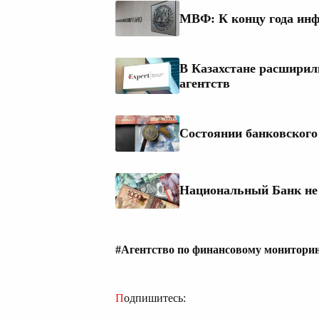
МВФ: К концу года инф
В Казахстане расширил
агентств
Состоянии банковского 
Национальный Банк не
#Агентство по финансовому монитори
Подпишитесь: