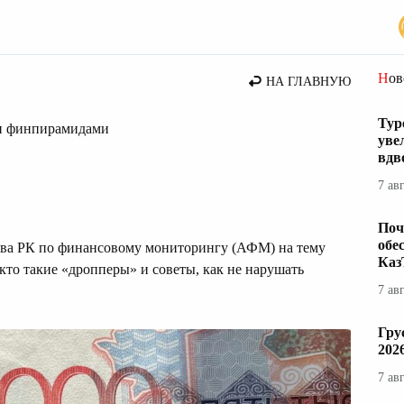
вости Казахстана
Но
НА ГЛАВНУЮ
Тур
 и финпирамидами
уве
вдв
7 ав
Поч
обе
тва РК по финансовому мониторингу (АФМ) на тему
Каз
то такие «дропперы» и советы, как не нарушать
7 ав
Гру
202
7 ав