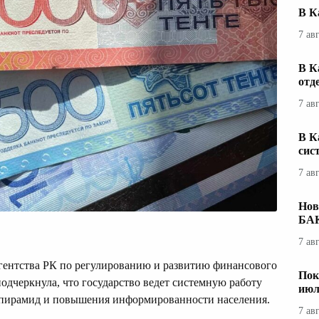
В К
7 ав
В К
отд
7 ав
В К
сис
7 ав
Нов
БА
7 ав
гентства РК по регулированию и развитию финансового
Пок
черкнула, что государство ведет системную работу
июл
 пирамид и повышения информированности населения.
7 ав