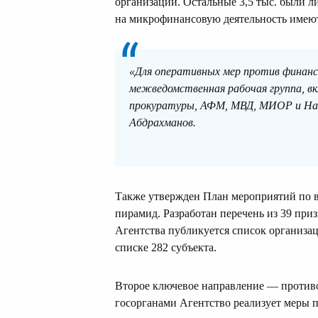
организаций. Остальные 3,5 тыс. были 
на микрофинансовую деятельность имеют
«Для оперативных мер против финансо
межведомственная рабочая группа, в
прокуратуры, АФМ, МВД, МИОР и Нац
Абдрахманов.
Также утвержден План мероприятий по 
пирамид. Разработан перечень из 39 при
Агентства публикуется список организа
списке 282 субъекта.
Второе ключевое направление — против
госорганами Агентство реализует меры 