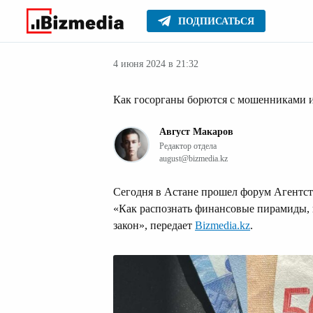
ПОДПИСАТЬСЯ
Финансовые но
Главное
Новости
4 июня 2024 в 21:32
Как госорганы борются с мошенниками
Август Макаров
Редактор отдела
august@bizmedia.kz
Сегодня в Астане прошел форум Агентс
«Как распознать финансовые пирамиды, к
закон», передает
Bizmedia.kz
.