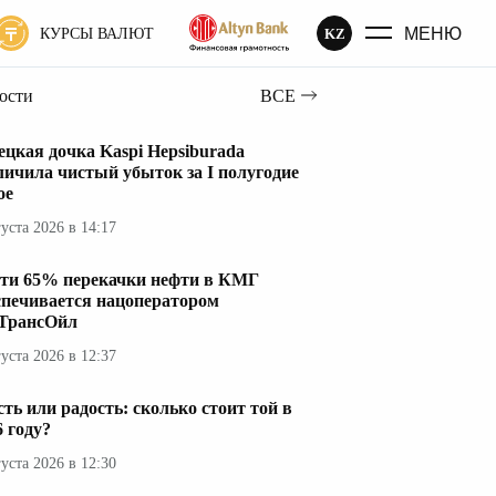
МЕНЮ
KZ
КУРСЫ ВАЛЮТ
вости
ВСЕ
ецкая дочка Kaspi Hepsiburada
личила чистый убыток за I полугодие
ое
густа 2026 в 14:17
ти 65% перекачки нефти в КМГ
спечивается нацоператором
ТрансОйл
густа 2026 в 12:37
сть или радость: сколько стоит той в
6 году?
густа 2026 в 12:30