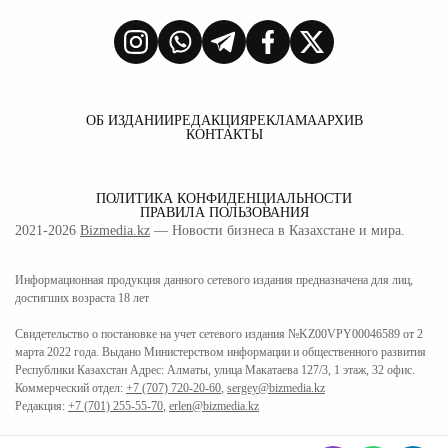
ОБ ИЗДАНИИ
РЕДАКЦИЯ
РЕКЛАМА
АРХИВ
КОНТАКТЫ
ПОЛИТИКА КОНФИДЕНЦИАЛЬНОСТИ
ПРАВИЛА ПОЛЬЗОВАНИЯ
2021-2026
Bizmedia.kz
— Новости бизнеса в Казахстане и мира.
Информационная продукция данного сетевого издания предназначена для лиц,
достигших возраста 18 лет
Свидетельство о постановке на учет сетевого издания №KZ00VPY00046589 от 2
марта 2022 года. Выдано Министерством информации и общественного развития
Республики Казахстан Адрес: Алматы, улица Макатаева 127/3, 1 этаж, 32 офис.
Коммерческий отдел:
+7 (707) 720-20-60
,
sergey@bizmedia.kz
Редакция:
+7 (701) 255-55-70
,
erlen@bizmedia.kz