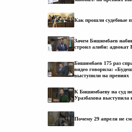
Как прошли судебные п
Зачем Бишимбаев набив
строил алиби: адвокат
Бишимбаев 175 раз спра
видео говорила: «Буде
выступили на прениях
К Бишимбаеву на суд н
Уразбахова выступила 
Почему 29 апреля не с