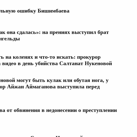
альную ошибку Бишимбаева
ак она сдалась»: на прениях выступил брат
нгельды
ь на коленях и что-то искать: прокурор
а видео в день убийства Салтанат Нукеновой
овой могут быть кулак или обутая нога, у
урор Айжан Аймаганова выступила перед
а от обвинения в недонесении о преступлении