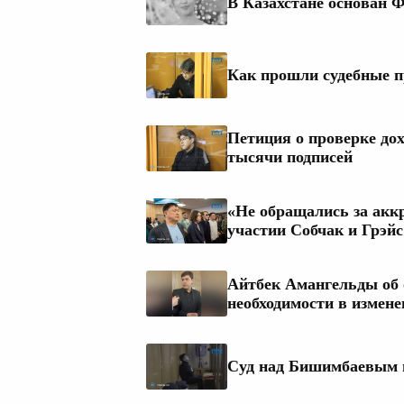
В Казахстане основан 
Как прошли судебные п
Петиция о проверке до
тысячи подписей
«Не обращались за акк
участии Собчак и Грэй
Айтбек Амангельды об 
необходимости в измен
Суд над Бишимбаевым п