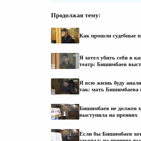
Продолжая тему:
Как прошли судебные п
Я хотел убить себя в к
театр: Бишимбаев выст
Я всю жизнь буду анали
так: мать Бишимбаева 
Бишимбаев не должен х
выступила на прениях
Если бы Бишимбаев хоте
закопал: на прениях в