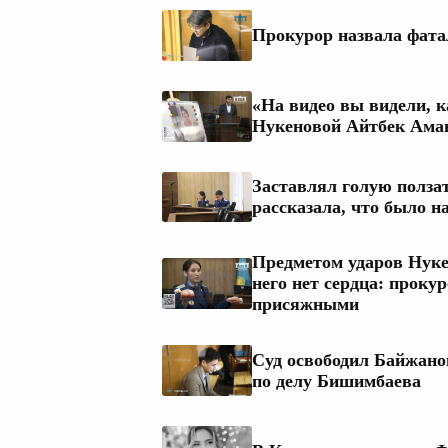
Прокурор назвала фат
«На видео вы видели, к
Нукеновой Айтбек Ама
Заставлял голую ползат
рассказала, что было н
Предметом ударов Нукен
него нет сердца: прок
присяжными
Суд освободил Байжанов
по делу Бишимбаева