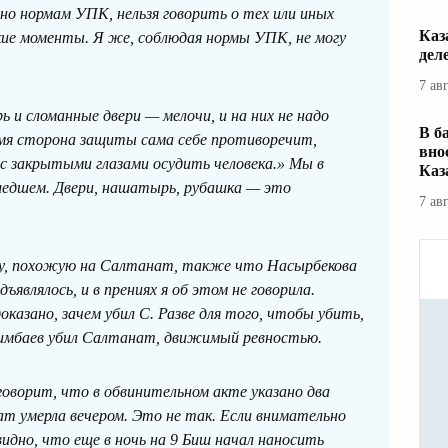
сно нормам УПК, нельзя говорить о тех или иных
Каз
кие моменты. Я же, соблюдая нормы УПК, не могу
дел
.
7 ав
и сломанные двери — мелочи, и на них не надо
В б
мя сторона защиты сама себе противоречит,
вно
 с закрытыми глазами осудить человека.» Мы в
Каз
ошедшем. Двери, нашатырь, рубашка — это
7 ав
ну, похожую на Салтанат, также что Насырбекова
ъявлялось, и в прениях я об этом не говорила.
казано, зачем убил С. Разве для того, чтобы убить,
шимбаев убил Салтанат, движимый ревностью.
оворит, что в обвинительном акте указано два
т умерла вечером. Это не так. Если внимательно
дно, что еще в ночь на 9 Биш начал наносить