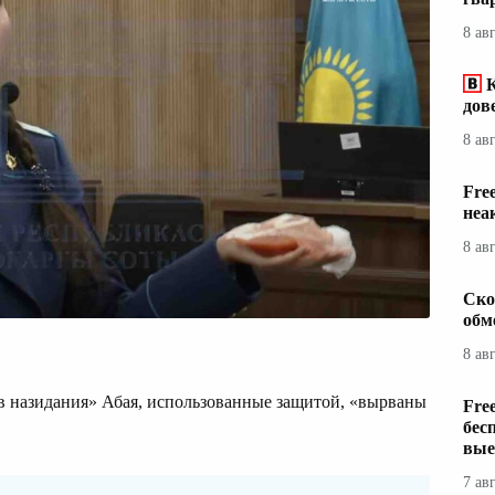
8 ав
дов
8 ав
Fre
неа
8 ав
Ско
обм
8 ав
ов назидания» Абая, использованные защитой, «вырваны
Fre
бес
вые
7 ав