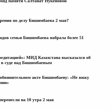
Фонд памяти Салтанат Нукеновой
рения по делу Бишимбаева 2 мая?
ходов семьи Бишимбаева набрала более 51
редитацией»: МИД Казахстана высказался об
с в суде над Бишимбаевым
обвинительном акте Бишимбаеву: «Не вижу
ении»
еренесли на 10 утра 2 мая