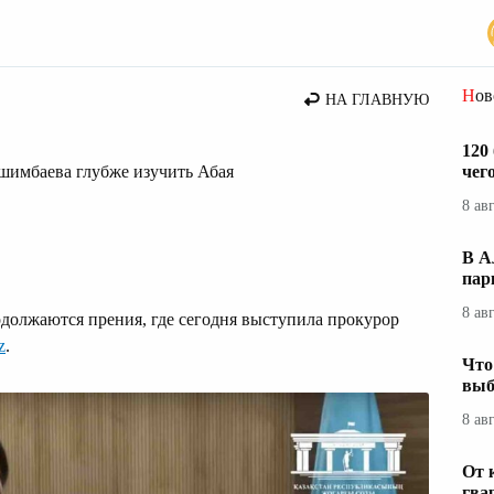
стана
Но
НА ГЛАВНУЮ
120
шимбаева глубже изучить Абая
чег
8 ав
В А
пар
8 ав
олжаются прения, где сегодня выступила прокурор
z
.
Что
выб
8 ав
От 
гва