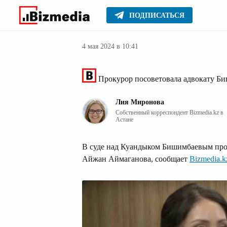
ПОДПИСАТЬСЯ
Новости Казах
Главное
Новости
4 мая 2024 в 10:41
Прокурор посоветовала адвокату Би
Лия Миронова
Собственный корреспондент Bizmedia.kz в
Астане
В суде над Куандыком Бишимбаевым прод
Айжан Аймаганова, сообщает
Bizmedia.k