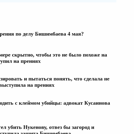
рения по делу Бишимбаева 4 мая?
амере скрытно, чтобы это не было похоже на
упил на прениях
зировать и пытаться понять, что сделала не
выступила на прениях
одить с клеймом убийцы: адвокат Кусаинова
л убить Нукенову, отвез бы загород и
ыступила защита Бишимбаева