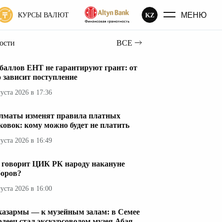
МЕНЮ
KZ
КУРСЫ ВАЛЮТ
вости
ВСЕ
 баллов ЕНТ не гарантируют грант: от
о зависит поступление
густа 2026 в 17:36
лматы изменят правила платных
ковок: кому можно будет не платить
густа 2026 в 16:49
 говорит ЦИК РК народу накануне
оров?
густа 2026 в 16:00
казармы — к музейным залам: в Семее
рдеец стал экскурсоводом музея Абая