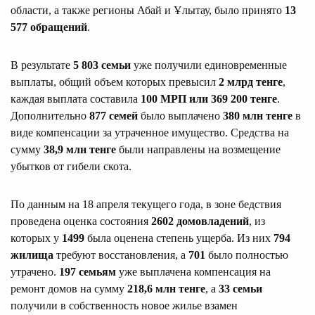
области, а также регионы Абай и Ұлытау, было принято
13
577 обращений
.
В результате
5 803 семьи
уже получили единовременные
выплаты, общий объем которых превысил
2 млрд тенге
,
каждая выплата составила
100 МРП или 369 200 тенге
.
Дополнительно
877 семей
было выплачено
380 млн тенге
в
виде компенсации за утраченное имущество. Средства на
сумму
38,9 млн тенге
были направлены на возмещение
убытков от гибели скота.
По данным на 18 апреля текущего года, в зоне бедствия
проведена оценка состояния
2602 домовладений
, из
которых у
1499
была оценена степень ущерба. Из них
794
жилища
требуют восстановления, а
701
было полностью
утрачено.
197 семьям
уже выплачена компенсация на
ремонт домов на сумму
218,6 млн тенге
, а
33 семьи
получили в собственность новое жилье взамен