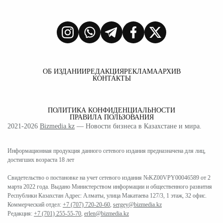
ОБ ИЗДАНИИ
РЕДАКЦИЯ
РЕКЛАМА
АРХИВ
КОНТАКТЫ
ПОЛИТИКА КОНФИДЕНЦИАЛЬНОСТИ
ПРАВИЛА ПОЛЬЗОВАНИЯ
2021-2026
Bizmedia.kz
— Новости бизнеса в Казахстане и мира.
Информационная продукция данного сетевого издания предназначена для лиц,
достигших возраста 18 лет
Свидетельство о постановке на учет сетевого издания №KZ00VPY00046589 от 2
марта 2022 года. Выдано Министерством информации и общественного развития
Республики Казахстан Адрес: Алматы, улица Макатаева 127/3, 1 этаж, 32 офис.
Коммерческий отдел:
+7 (707) 720-20-60
,
sergey@bizmedia.kz
Редакция:
+7 (701) 255-55-70
,
erlen@bizmedia.kz