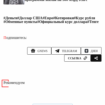
#Деньги
#Доллар США
#Евро
#Котировки
#Курс рубля
#Обменные пункты
#Официальный курс доллара
#Тенге
Подпишитесь:
GNEWS
TELEGRAM
ДЗЕН
ССЫЛКА
Рекомендуем