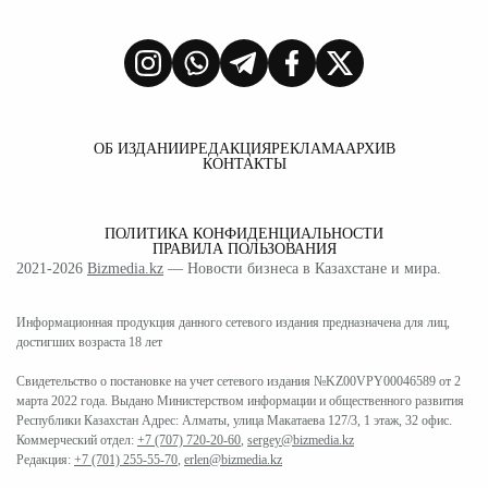
ОБ ИЗДАНИИ
РЕДАКЦИЯ
РЕКЛАМА
АРХИВ
КОНТАКТЫ
ПОЛИТИКА КОНФИДЕНЦИАЛЬНОСТИ
ПРАВИЛА ПОЛЬЗОВАНИЯ
2021-2026
Bizmedia.kz
— Новости бизнеса в Казахстане и мира.
Информационная продукция данного сетевого издания предназначена для лиц,
достигших возраста 18 лет
Свидетельство о постановке на учет сетевого издания №KZ00VPY00046589 от 2
марта 2022 года. Выдано Министерством информации и общественного развития
Республики Казахстан Адрес: Алматы, улица Макатаева 127/3, 1 этаж, 32 офис.
Коммерческий отдел:
+7 (707) 720-20-60
,
sergey@bizmedia.kz
Редакция:
+7 (701) 255-55-70
,
erlen@bizmedia.kz