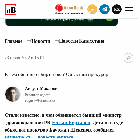
KZ
ПОДПИСАТЬ
Новости Казахстана
Главное
Новости
23 июня 2022 в 15:01
В чем обвиняют Биртанова? Объяснил прокурор
Август Макаров
Редактор отдела
august@bizmedia.kz
Стали известно, в чем обвиняется бывший министр
здравоохранения РК
Елжан Биртанов
. Детали в суде
объяснил прокурор Бауржан Шекенов, сообщает
Bizmedia.kz — новости бизнеса
.