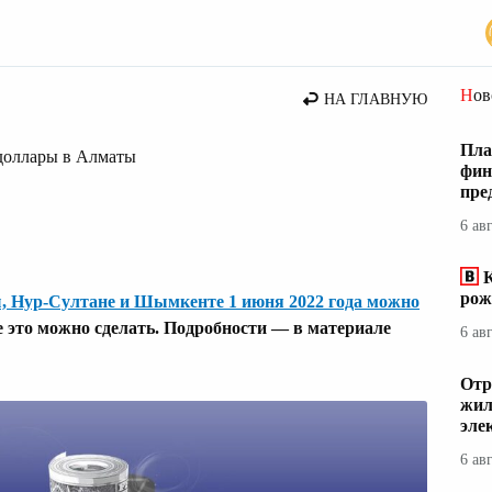
вости Казахстана
Но
НА ГЛАВНУЮ
Пла
 доллары в Алматы
фин
пре
6 ав
К
рож
, Нур-Султане и Шымкенте 1 июня 2022 года можно
де это можно сделать. Подробности — в материале
6 ав
Отр
жил
эле
6 ав