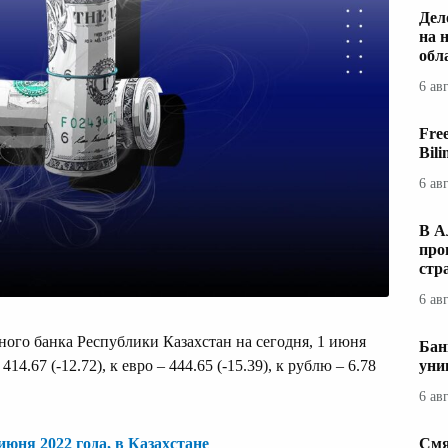
Дел
на 
обл
6 ав
Fre
Bil
6 ав
В А
про
стр
6 ав
ого банка Республики Казахстан на сегодня, 1 июня
Бан
414.67 (-12.72), к евро – 444.65 (-15.39), к рублю – 6.78
уни
6 ав
июня 2022 года, в Казахстане
Смя