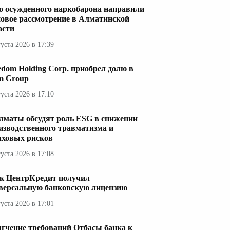
о осужденного наркобарона направили
новое рассмотрение в Алматинской
асти
густа 2026 в 17:39
edom Holding Corp. приобрел долю в
im Group
густа 2026 в 17:10
лматы обсудят роль ESG в снижении
изводственного травматизма и
аховых рисков
густа 2026 в 17:08
к ЦентрКредит получил
версальную банковскую лицензию
густа 2026 в 17:01
гчение требований Отбасы банка к