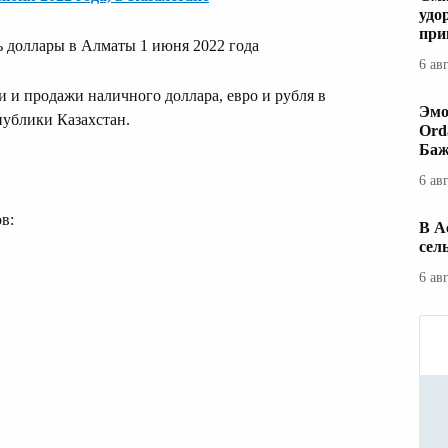
удо
при
ь доллары в Алматы 1 июня 2022 года
6 ав
 и продажи наличного доллара, евро и рубля в
Эмо
ублики Казахстан.
Ord
Баж
6 ав
в:
В А
сел
6 ав