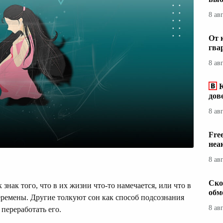
8 ав
От 
гва
8 ав
дов
8 ав
Fre
неа
8 ав
Ско
знак того, что в их жизни что-то намечается, или что в
обм
еремены. Другие толкуют сон как способ подсознания
8 ав
 переработать его.