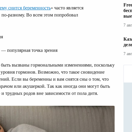
Fre
ему снится беременность
» часто является
бес
 по-разному. Во всем этом попробовал
вые
7 ав
ия
Каз
дел
 — популярная точка зрения
7 ав
т быть вызваны гормональными изменениями, поскольку
уровня гормонов. Возможно, что такое сновидение
ений. Если вы беременны и вам снятся сны о том, что
врачом или акушеркой. Так как иногда они могут быть
и трудных родов вне зависимости от пола дитя.