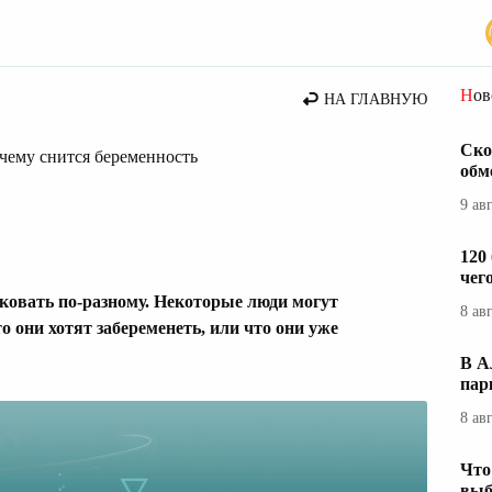
Но
НА ГЛАВНУЮ
Ско
чему снится беременность
обм
9 ав
120
чег
ковать по-разному. Некоторые люди могут
8 ав
о они хотят забеременеть, или что они уже
В А
пар
8 ав
Что
выб