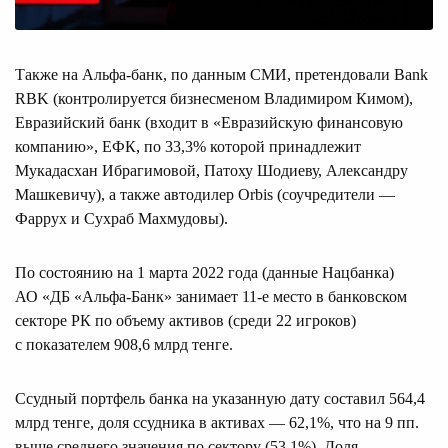
Также на Альфа-банк, по данным СМИ, претендовали Bank
RBK (контролируется бизнесменом Владимиром Кимом),
Евразийский банк (входит в «Евразийскую финансовую
компанию», ЕФК, по 33,3% которой принадлежит
Мукадасхан Ибрагимовой, Патоху Шодиеву, Александру
Машкевичу), а также автодилер Orbis (соучредители —
Фаррух и Сухраб Махмудовы).
По состоянию на 1 марта 2022 года (данные Нацбанка)
АО «ДБ «Альфа-Банк» занимает 11-е место в банковском
секторе РК по объему активов (среди 22 игроков)
с показателем 908,6 млрд тенге.
Ссудный портфель банка на указанную дату составил 564,4
млрд тенге, доля ссудника в активах — 62,1%, что на 9 пп.
выше среднего значения по сектору (53,1%). Доля