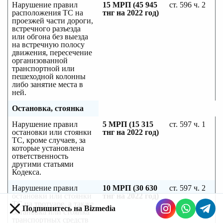
Нарушение правил
15 МРП (45 945
ст. 596 ч. 2
расположения ТС на
тнг на 2022 год)
проезжей части дороги,
встречного разъезда
или обгона без выезда
на встречную полосу
движения, пересечение
организованной
транспортной или
пешеходной колонны
либо занятие места в
ней.
Остановка, стоянка
Нарушение правил
5 МРП (15 315
ст. 597 ч. 1
остановки или стоянки
тнг на 2022 год)
ТС, кроме случаев, за
которые установлена
ответственность
другими статьями
Кодекса.
Нарушение правил
10 МРП (30 630
ст. 597 ч. 2
остановки или стоянки
тнг на 2022 год)
ТС на тротуаре, а также
Подпишитесь на Bizmedia
остановка или стоянка
транспортных средств