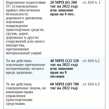
Нарушение водителями
20 МРП (61 260
ст. 610 ч. 1
ТС установленных
тнг на 2022 год)
правил обеспечения
или лишение
безопасности
прав на 6 мес.
дорожного движения,
повлекшее
повреждение
транспортных средств,
грузов, дорог,
дорожных и других
сооружений или иного
имущества,
причинившее
материальный ущерб.
То же действие,
40 МРП (122 520
ст. 610 ч.2
повлекшее причинение
тнг на 2022 год)
потерпевшему легкого
или лишение
вреда здоровью.
прав на 9
месяцев
Те же действия,
60 МРП (183 780
ст. 610 ч.3
совершенные лицом, не
тнг на 2022 год)
имеющим права
управления
транспортными
средствами.