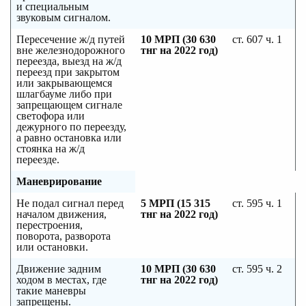
и специальным
звуковым сигналом.
Пересечение ж/д путей
10 МРП (30 630
ст. 607 ч. 1
вне железнодорожного
тнг на 2022 год)
переезда, выезд на ж/д
переезд при закрытом
или закрывающемся
шлагбауме либо при
запрещающем сигнале
светофора или
дежурного по переезду,
а равно остановка или
стоянка на ж/д
переезде.
Маневрирование
Не подал сигнал перед
5 МРП (15 315
ст. 595 ч. 1
началом движения,
тнг на 2022 год)
перестроения,
поворота, разворота
или остановки.
Движение задним
10 МРП (30 630
ст. 595 ч. 2
ходом в местах, где
тнг на 2022 год)
такие маневры
запрещены.