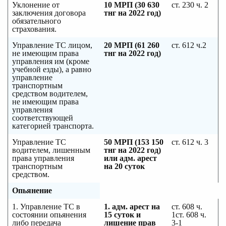
Уклонение от
10 МРП (30 630
ст. 230 ч. 2
заключения договора
тнг на 2022 год)
обязательного
страхования.
Управление ТС лицом,
20 МРП (61 260
ст. 612 ч.2
не имеющим права
тнг на 2022 год)
управления им (кроме
учебной езды), а равно
управление
транспортным
средством водителем,
не имеющим права
управления
соответствующей
категорией транспорта.
Управление ТС
50 МРП (153 150
ст. 612 ч. 3
водителем, лишенным
тнг на 2022 год)
права управления
или адм. арест
транспортным
на 20 суток
средством.
Опьянение
1. Управление ТС в
1. адм. арест на
ст. 608 ч.
состоянии опьянения
15 суток и
1ст. 608 ч.
либо передача
лишение прав
3-1