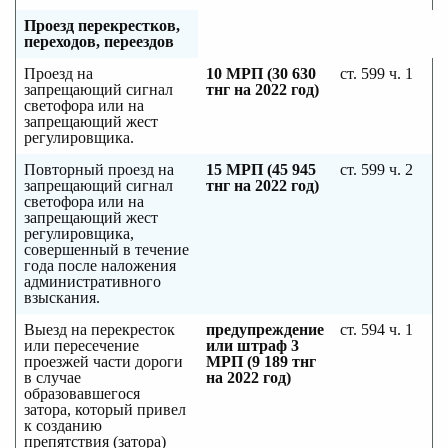
Проезд перекрестков,
переходов, переездов
Проезд на
10 МРП (30 630
ст. 599 ч. 1
запрещающий сигнал
тнг на 2022 год)
светофора или на
запрещающий жест
регулировщика.
Повторный проезд на
15 МРП (45 945
ст. 599 ч. 2
запрещающий сигнал
тнг на 2022 год)
светофора или на
запрещающий жест
регулировщика,
совершенный в течение
года после наложения
административного
взыскания.
Выезд на перекресток
предупреждение
ст. 594 ч. 1
или пересечение
или штраф 3
проезжей части дороги
МРП (9 189 тнг
в случае
на 2022 год)
образовавшегося
затора, который привел
к созданию
препятствия (затора)