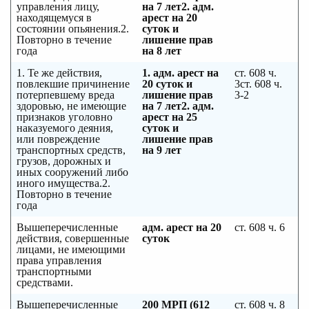
управления лицу,
на 7 лет
2. адм.
находящемуся в
арест на 20
состоянии опьянения.2.
суток и
Повторно в течение
лишение прав
года
на 8 лет
1. Те же действия,
1. адм. арест на
ст. 608 ч.
повлекшие причинение
20 суток и
3ст. 608 ч.
потерпевшему вреда
лишение прав
3-2
здоровью, не имеющие
на 7 лет
2. адм.
признаков уголовно
арест на 25
наказуемого деяния,
суток и
или повреждение
лишение прав
транспортных средств,
на 9 лет
грузов, дорожных и
иных сооружений либо
иного имущества.2.
Повторно в течение
года
Вышеперечисленные
адм. арест на 20
ст. 608 ч. 6
действия, совершенные
суток
лицами, не имеющими
права управления
транспортными
средствами.
Вышеперечисленные
200 МРП (612
ст. 608 ч. 8