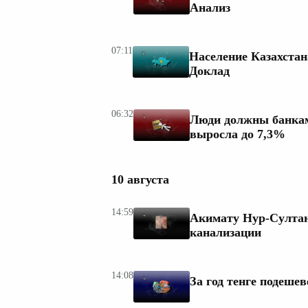
Анализ
07:11
Население Казахстан
Доклад
06:32
Люди должны банкам 
выросла до 7,3%
10 августа
14:59
Акимату Нур-Султан
канализации
14:08
За год тенге подеше