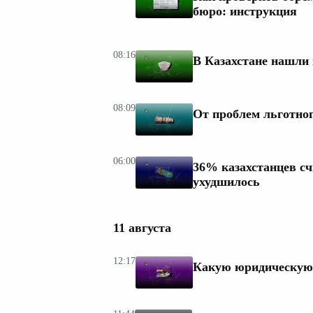
бюро: инструкция
08:16
В Казахстане нашли п
08:09
От проблем льготног
06:00
36% казахстанцев сч
ухудшилось
11 августа
12:17
Какую юридическую 