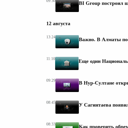
09:30
BI Group построил ш
12 августа
13:24
Важно. В Алматы по
11:10
Еще один Националь
09:29
В Нур-Султане откр
08:45
У Сагинтаева появи
08:33
Как проверить обрем