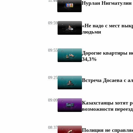
11:44
Нурлан Нигматулин и
09:59
«Не надо с мест вык
людьми
09:55
Дорогие квартиры не
34,3%
09:25
Встреча Досаева с а
09:09
Казахстанцы хотят р
возможности переезд
08:37
Полиция не справляе