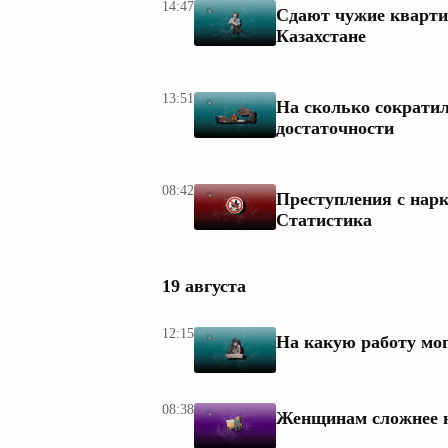
14:47
Сдают чужие кварти
Казахстане
13:51
На сколько сократил
достаточности
08:42
Преступления с нарк
Статистика
19 августа
12:15
На какую работу мог
08:38
Женщинам сложнее н