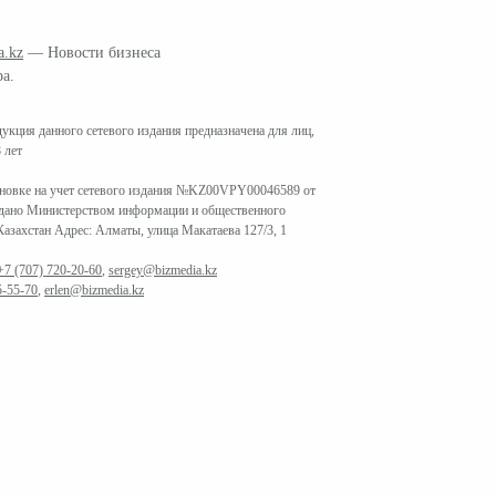
a.kz
— Новости бизнеса
ра.
кция данного сетевого издания предназначена для лиц,
 лет
ановке на учет сетевого издания №KZ00VPY00046589 от
ыдано Министерством информации и общественного
азахстан Адрес: Алматы, улица Макатаева 127/3, 1
+7 (707) 720-20-60
,
sergey@bizmedia.kz
5-55-70
,
erlen@bizmedia.kz