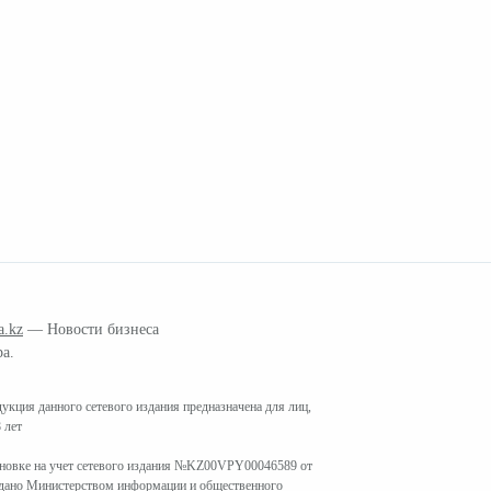
a.kz
— Новости бизнеса
ра.
кция данного сетевого издания предназначена для лиц,
 лет
ановке на учет сетевого издания №KZ00VPY00046589 от
ыдано Министерством информации и общественного