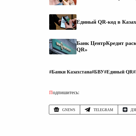
Единый QR-код в Казах
Банк ЦентрКредит раск
QR»
#Банки Казахстана
#БВУ
#Единый QR
#
Подпишитесь:
GNEWS
TELEGRAM
ДЗ