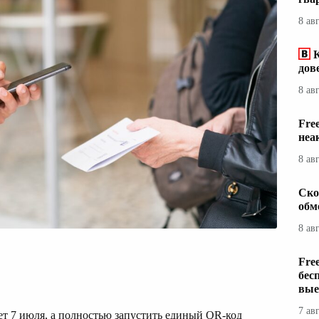
8 ав
дов
8 ав
Fre
неа
8 ав
Ско
обм
8 ав
Fre
бес
вые
7 ав
т 7 июля, а полностью запустить единый QR-код