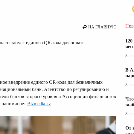
вости Казахстана
Но
НА ГЛАВНУЮ
120
нают запуск единого QR-кода для оплаты
чег
8 ав
В А
пар
пное внедрение единого QR-кода для безналичных
8 ав
 Национальный банк, Агентство по регулированию и
тели банков второго уровня и Ассоциации финансистов
Что
ом напоминает
Bizmedia.kz
.
выб
8 ав
От 
гва