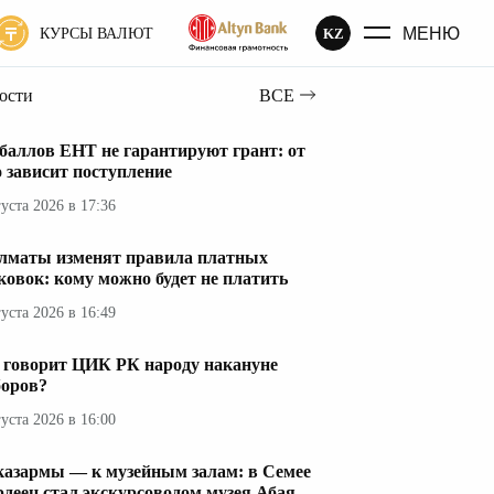
МЕНЮ
KZ
КУРСЫ ВАЛЮТ
вости
ВСЕ
 баллов ЕНТ не гарантируют грант: от
о зависит поступление
густа 2026 в 17:36
лматы изменят правила платных
ковок: кому можно будет не платить
густа 2026 в 16:49
 говорит ЦИК РК народу накануне
оров?
густа 2026 в 16:00
казармы — к музейным залам: в Семее
рдеец стал экскурсоводом музея Абая