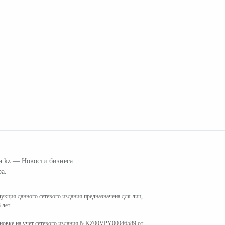
a.kz
— Новости бизнеса
ра.
кция данного сетевого издания предназначена для лиц,
 лет
ановке на учет сетевого издания №KZ00VPY00046589 от