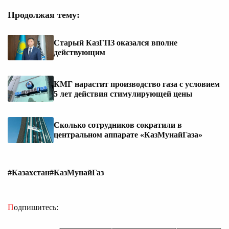
Продолжая тему:
Старый КазГПЗ оказался вполне
действующим
КМГ нарастит производство газа с условием
5 лет действия стимулирующей цены
Сколько сотрудников сократили в
центральном аппарате «КазМунайГаза»
#Казахстан
#КазМунайГаз
Подпишитесь: