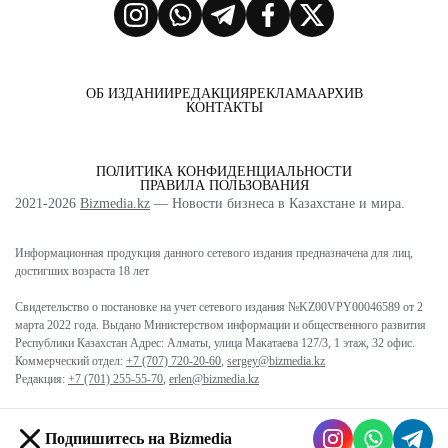
ОБ ИЗДАНИИ
РЕДАКЦИЯ
РЕКЛАМА
АРХИВ
КОНТАКТЫ
ПОЛИТИКА КОНФИДЕНЦИАЛЬНОСТИ
ПРАВИЛА ПОЛЬЗОВАНИЯ
2021-2026
Bizmedia.kz
— Новости бизнеса в Казахстане и мира.
Информационная продукция данного сетевого издания предназначена для лиц,
достигших возраста 18 лет
Свидетельство о постановке на учет сетевого издания №KZ00VPY00046589 от 2
марта 2022 года. Выдано Министерством информации и общественного развития
Республики Казахстан Адрес: Алматы, улица Макатаева 127/3, 1 этаж, 32 офис.
Коммерческий отдел:
+7 (707) 720-20-60
,
sergey@bizmedia.kz
Редакция:
+7 (701) 255-55-70
,
erlen@bizmedia.kz
Подпишитесь на Bizmedia