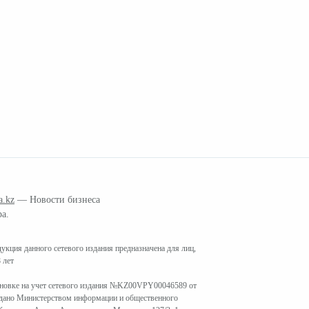
a.kz
— Новости бизнеса
ра.
кция данного сетевого издания предназначена для лиц,
 лет
ановке на учет сетевого издания №KZ00VPY00046589 от
ыдано Министерством информации и общественного