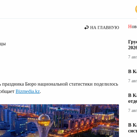
стана
Но
НА ГЛАВНУЮ
Гру
ицы
202
7 ав
В К
7 ав
ть праздника Бюро национальной статистики поделилось
ообщает
Bizmedia.kz
.
В К
отд
7 ав
В К
сис