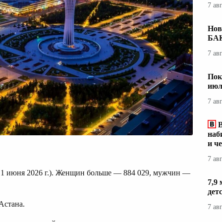
7 ав
Нов
БА
7 ав
Пок
июл
7 ав
наб
и ч
7 ав
а 1 июня 2026 г.). Женщин больше — 884 029, мужчин —
7,9
дет
Астана.
7 ав