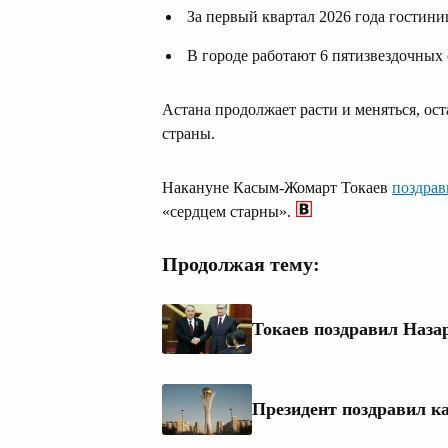
За первый квартал 2026 года гостини
В городе работают 6 пятизвездочных 
Астана продолжает расти и меняться, ос
страны.
Накануне Касым-Жомарт Токаев
поздрав
«сердцем старны».
Продолжая тему:
Токаев поздравил Наза
Президент поздравил к