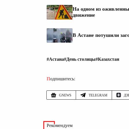
На одном из оживленны
движение
В Астане потушили заг
#Астана
#День столицы
#Казахстан
Подпишитесь:
GNEWS
TELEGRAM
ДЗ
Рекомендуем