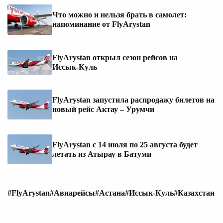
Что можно и нельзя брать в самолет:
напоминание от FlyArystan
FlyArystan открыл сезон рейсов на
Иссык‑Куль
FlyArystan запустила распродажу билетов на
новый рейс Актау – Урумчи
FlyArystan с 14 июля по 25 августа будет
летать из Атырау в Батуми
#FlyArystan
#Авиарейсы
#Астана
#Иссык-Куль
#Казахстан