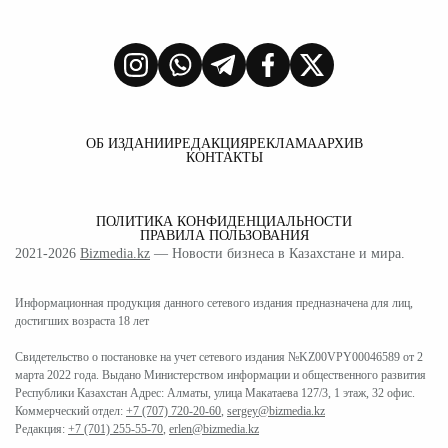
ОБ ИЗДАНИИ
РЕДАКЦИЯ
РЕКЛАМА
АРХИВ
КОНТАКТЫ
ПОЛИТИКА КОНФИДЕНЦИАЛЬНОСТИ
ПРАВИЛА ПОЛЬЗОВАНИЯ
2021-2026
Bizmedia.kz
— Новости бизнеса в Казахстане и мира.
Информационная продукция данного сетевого издания предназначена для лиц,
достигших возраста 18 лет
Свидетельство о постановке на учет сетевого издания №KZ00VPY00046589 от 2
марта 2022 года. Выдано Министерством информации и общественного развития
Республики Казахстан Адрес: Алматы, улица Макатаева 127/3, 1 этаж, 32 офис.
Коммерческий отдел:
+7 (707) 720-20-60
,
sergey@bizmedia.kz
Редакция:
+7 (701) 255-55-70
,
erlen@bizmedia.kz