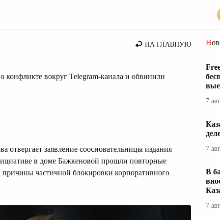
стана
Но
НА ГЛАВНУЮ
Fre
 о конфликте вокруг Telegram-канала и обвинили
бес
вые
7 ав
Каз
дел
ва отвергает заявление соосновательницы издания
7 ав
инициативе в доме Бажкеновой прошли повторные
В б
а причины частичной блокировки корпоративного
вно
Каз
7 ав