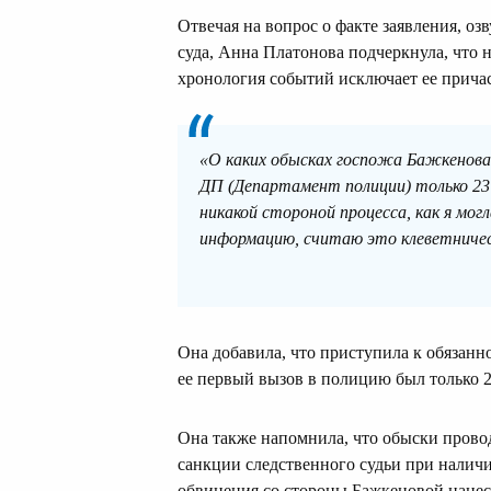
Отвечая на вопрос о факте заявления, о
суда, Анна Платонова подчеркнула, что 
хронология событий исключает ее причас
«О каких обысках госпожа Бажкенова г
ДП (Департамент полиции) только 23 я
никакой стороной процесса, как я мог
информацию, считаю это клеветничес
Она добавила, что приступила к обязанно
ее первый вызов в полицию был только 2
Она также напомнила, что обыски прово
санкции следственного судьи при наличи
обвинения со стороны Бажкеновой нанесу