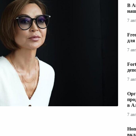
В А
наш
7 ав
Fre
для
7 ав
For
деп
7 ав
Орг
про
в А
7 ав
Hom
вкл