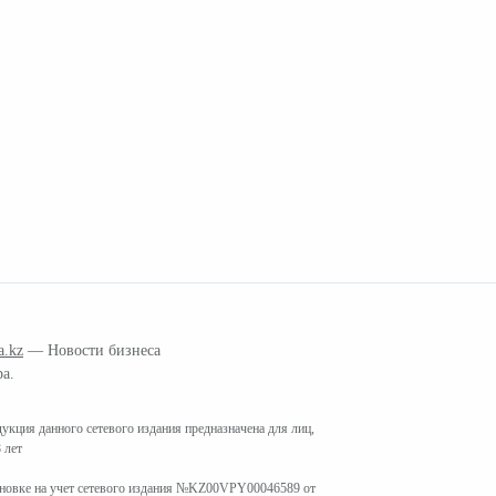
a.kz
— Новости бизнеса
ра.
кция данного сетевого издания предназначена для лиц,
 лет
ановке на учет сетевого издания №KZ00VPY00046589 от