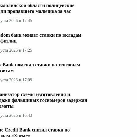
кмолинской области полицейские
ли пропавшего мальчика за час
густа 2026 в 17:45
edom банк меняет ставки по вкладам
 физлиц
густа 2026 в 17:25
teBank поменял ставки по тенговым
озитам
густа 2026 в 17:09
анизатор схемы изготовления и
дажи фальшивых госномеров задержан
лматы
густа 2026 в 16:43
e Credit Bank снизил ставки по
адам «Хоум+»