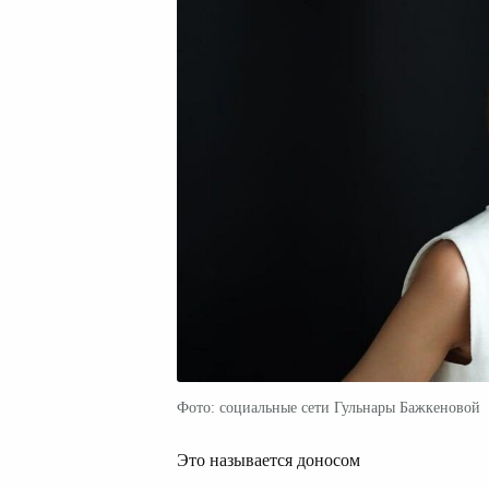
Фото: социальные сети Гульнары Бажкеновой
Это называется доносом