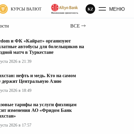
МЕНЮ
KZ
КУРСЫ ВАЛЮТ
вости
ВСЕ
edom и ФК «Кайрат» организуют
платные автобусы для болельщиков на
здной матч в Туркестане
густа 2026 в 21:39
ахстан: нефть и медь. Кто на самом
е держит Центральную Азию
густа 2026 в 18:49
азовые тарифы на услуги физлицам
сит изменения АО «Фридом Банк
ахстан»
густа 2026 в 17:57