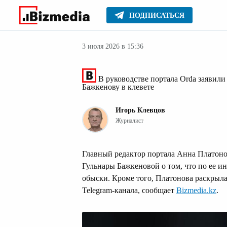
ПОДПИСАТЬСЯ
Новости Казах
Главное
Новости
3 июля 2026 в 15:36
В руководстве портала Orda заявили
Бажкенову в клевете
Игорь Клевцов
Журналист
Главный редактор портала Анна Платоно
Гульнары Бажкеновой о том, что по ее 
обыски. Кроме того, Платонова раскрыл
Telegram-канала, сообщает
Bizmedia.kz
.