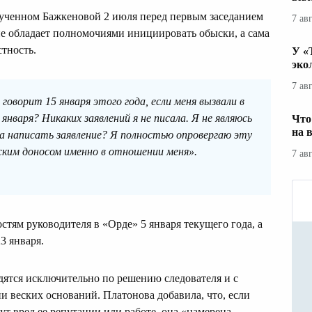
звученном Бажкеновой 2 июля перед первым заседанием
7 ав
не обладает полномочиями инициировать обыски, а сама
тность.
У «
эко
7 ав
оворит 15 января этого года, если меня вызвали в
нваря? Никаких заявлений я не писала. Я не являюсь
Что
на 
ла написать заявление? Я полностью опровергаю эту
ким доносом именно в отношении меня».
7 ав
стям руководителя в «Орде» 5 января текущего года, а
3 января.
дятся исключительно по решению следователя и с
и веских оснований. Платонова добавила, что, если
т вред ее репутации или работе, она «намерена